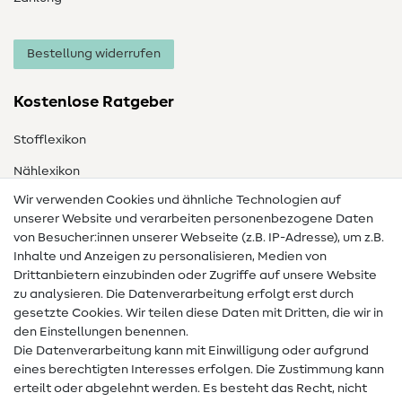
Bestellung widerrufen
Kostenlose Ratgeber
Stofflexikon
Nählexikon
Wir verwenden Cookies und ähnliche Technologien auf
Nähanleitungen
unserer Website und verarbeiten personenbezogene Daten
von Besucher:innen unserer Webseite (z.B. IP-Adresse), um z.B.
Hilfe & Kontakt
Inhalte und Anzeigen zu personalisieren, Medien von
Drittanbietern einzubinden oder Zugriffe auf unsere Website
Kontakt
zu analysieren. Die Datenverarbeitung erfolgt erst durch
Infos zum Betreiberwechsel
gesetzte Cookies. Wir teilen diese Daten mit Dritten, die wir in
den Einstellungen benennen.
FAQ
Die Datenverarbeitung kann mit Einwilligung oder aufgrund
eines berechtigten Interesses erfolgen. Die Zustimmung kann
Widerrufsrecht
erteilt oder abgelehnt werden. Es besteht das Recht, nicht