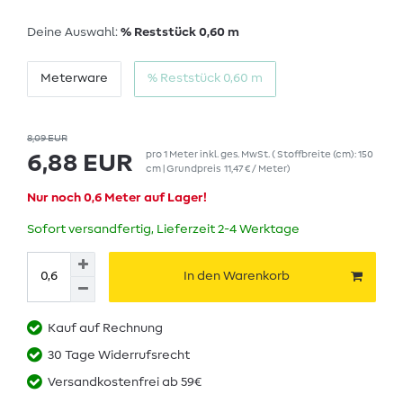
Deine Auswahl:
% Reststück 0,60 m
Meterware
% Reststück 0,60 m
8,09 EUR
pro
1
Meter
inkl. ges. MwSt.
( Stoffbreite (cm): 150
6,88 EUR
cm | Grundpreis
11,47 € / Meter
)
Nur noch 0,6 Meter auf Lager!
Sofort versandfertig, Lieferzeit 2-4 Werktage
In den Warenkorb
Kauf auf Rechnung
30 Tage Widerrufsrecht
Versandkostenfrei ab 59€