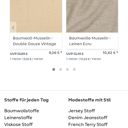
Baumwoll-Musselin -
Baumwolle Musselin -
M
Double Gauze Vintage
Leinen Ecru
S
Uni Beige
9,26 € *
10,62 € *
UVP 10,89 €
UVP 12,49 €
UVP
1
Meter
| 9,26 € / Meter
1
Meter
| 10,62 € / Meter
1
Me
Stoffe für jeden Tag
Modestoffe mit Stil
Baumwollstoffe
Jersey Stoff
Leinenstoffe
Denim Jeansstoff
Viskose Stoff
French Terry Stoff