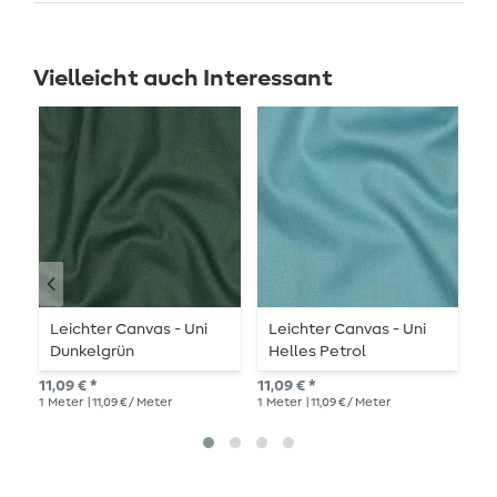
Vielleicht auch Interessant
Leichter Canvas - Uni
Leichter Canvas - Uni
L
Dunkelgrün
Helles Petrol
T
11,09 € *
11,09 € *
11,
1
Meter
| 11,09 € / Meter
1
Meter
| 11,09 € / Meter
1
Me