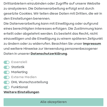
Drittanbietern einzubinden oder Zugriffe auf unsere Website
Kontakt
zu analysieren. Die Datenverarbeitung erfolgt erst durch
Infos zum Betreiberwechsel
gesetzte Cookies. Wir teilen diese Daten mit Dritten, die wir in
den Einstellungen benennen.
FAQ
Die Datenverarbeitung kann mit Einwilligung oder aufgrund
eines berechtigten Interesses erfolgen. Die Zustimmung kann
Widerrufsrecht
erteilt oder abgelehnt werden. Es besteht das Recht, nicht
Beliebt
einzuwilligen und die Einwilligung zu einem späteren Zeitpunkt
zu ändern oder zu widerrufen. Beachten Sie unser
Impressum
und weitere Hinweise zur Verwendung personenbezogener
Stoffe
Daten in unserer
Daten­schutz­erklärung
.
Nähzubehör
Essenziell
Sale
Statistik
Marketing
Schnittmuster
Externe Medien
DHL Wunschzustellung
Funktional
Weitere Einstellungen
Alle akzeptieren
Impressum
Datenschutz
AGB