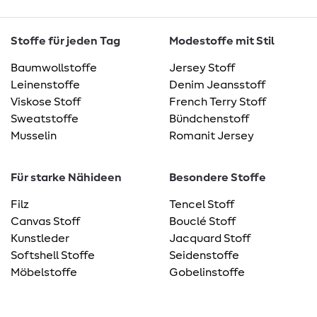
Stoffe für jeden Tag
Modestoffe mit Stil
Baumwollstoffe
Jersey Stoff
Leinenstoffe
Denim Jeansstoff
Viskose Stoff
French Terry Stoff
Sweatstoffe
Bündchenstoff
Musselin
Romanit Jersey
Für starke Nähideen
Besondere Stoffe
Filz
Tencel Stoff
Canvas Stoff
Bouclé Stoff
Kunstleder
Jacquard Stoff
Softshell Stoffe
Seidenstoffe
Möbelstoffe
Gobelinstoffe