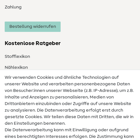
Zahlung
Bestellung widerrufen
Kostenlose Ratgeber
Stofflexikon
Nählexikon
Wir verwenden Cookies und ähnliche Technologien auf
Nähanleitungen
unserer Website und verarbeiten personenbezogene Daten
Hilfe & Kontakt
von Besucher:innen unserer Webseite (z.B. IP-Adresse), um z.B.
Inhalte und Anzeigen zu personalisieren, Medien von
Drittanbietern einzubinden oder Zugriffe auf unsere Website
Kontakt
zu analysieren. Die Datenverarbeitung erfolgt erst durch
Infos zum Betreiberwechsel
gesetzte Cookies. Wir teilen diese Daten mit Dritten, die wir in
den Einstellungen benennen.
FAQ
Die Datenverarbeitung kann mit Einwilligung oder aufgrund
eines berechtigten Interesses erfolgen. Die Zustimmung kann
Widerrufsrecht