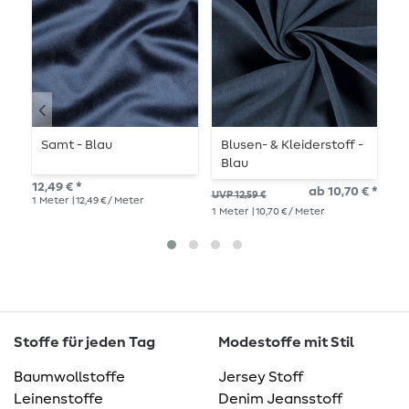
Samt - Blau
Blusen- & Kleiderstoff -
B
Blau
G
12,49 € *
ab 10,70 € *
UVP 12,59 €
UVP
1
Meter
| 12,49 € / Meter
1
Meter
| 10,70 € / Meter
1
Me
Stoffe für jeden Tag
Modestoffe mit Stil
Baumwollstoffe
Jersey Stoff
Leinenstoffe
Denim Jeansstoff