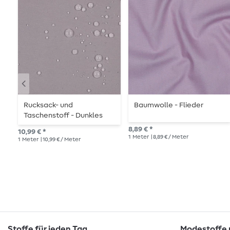
Rucksack- und
Baumwolle - Flieder
Taschenstoff - Dunkles
Puder
8,89 € *
10,99 € *
1
Meter
| 8,89 € / Meter
1
Meter
| 10,99 € / Meter
Stoffe für jeden Tag
Modestoffe m