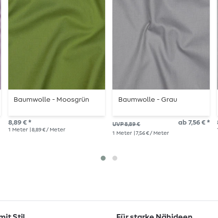
Baumwolle - Moosgrün
Baumwolle - Grau
8,89 € *
ab 7,56 € *
UVP 8,89 €
1
Meter
| 8,89 € / Meter
1
Meter
| 7,56 € / Meter
it Stil
Für starke Nähideen