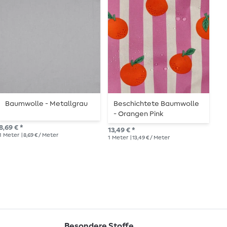
Baumwolle - Metallgrau
Beschichtete Baumwolle
C
- Orangen Pink
W
G
8,69 € *
13,49 € *
11,
1
Meter
| 8,69 € / Meter
1
Meter
| 13,49 € / Meter
1
Me
Besondere Stoffe