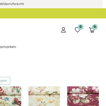
Widerrufsrecht
0
0
ngsmarken
ügbar