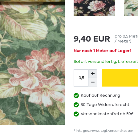
pro
0,5
Met
9,40 EUR
/ Meter
)
Nur noch 1 Meter auf Lager!
Sofort versandfertig, Lieferzei
Kauf auf Rechnung
30 Tage Widerrufsrecht
Versandkostenfrei ab 59€
* inkl. ges. MwSt. zzgl.
Versandkosten