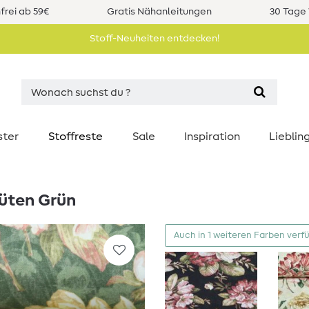
rei ab 59€
Gratis Nähanleitungen
30 Tage 
Stoff-Neuheiten entdecken!
ster
Stoffreste
Sale
Inspiration
Liebli
üten Grün
Auch in 1 weiteren Farben verf