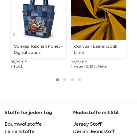
Canvas Taschen Panel -
Canvas - Leinenoptik
C
Digital Jeans
Lime
10,
35,79 € *
12,59 € *
1
Me
1
Stück
1
Meter
| 12,59 € / Meter
Stoffe für jeden Tag
Modestoffe mit Stil
Baumwollstoffe
Jersey Stoff
Leinenstoffe
Denim Jeansstoff