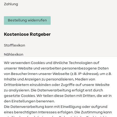
Zahlung
Bestellung widerrufen
Kostenlose Ratgeber
Stofflexikon
Nählexikon
Wir verwenden Cookies und ähnliche Technologien auf
Nähanleitungen
unserer Website und verarbeiten personenbezogene Daten
Hilfe & Kontakt
von Besucher:innen unserer Webseite (z.B. IP-Adresse), um z.B.
Inhalte und Anzeigen zu personalisieren, Medien von
Drittanbietern einzubinden oder Zugriffe auf unsere Website
Kontakt
zu analysieren. Die Datenverarbeitung erfolgt erst durch
Infos zum Betreiberwechsel
gesetzte Cookies. Wir teilen diese Daten mit Dritten, die wir in
den Einstellungen benennen.
FAQ
Die Datenverarbeitung kann mit Einwilligung oder aufgrund
eines berechtigten Interesses erfolgen. Die Zustimmung kann
Widerrufsrecht