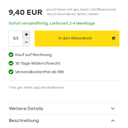
pro
0,5
Meter
inkl. ges. MwSt.
( Stoffbreite (cm):
9,40 EUR
140 cm | Grundpreis
18,79 € / Meter
)
Sofort versandfertig, Lieferzeit 2-4 Werktage
In den Warenkorb
Kauf auf Rechnung
30 Tage Widerrufsrecht
Versandkostenfrei ab 59€
* inkl. ges. MwSt. zzgl.
Versandkosten
Weitere Details
Beschreibung