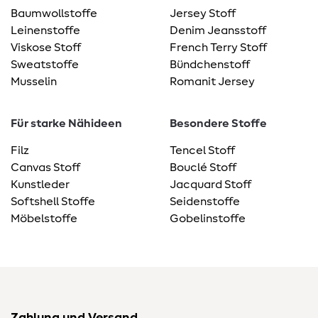
Baumwollstoffe
Jersey Stoff
Leinenstoffe
Denim Jeansstoff
Viskose Stoff
French Terry Stoff
Sweatstoffe
Bündchenstoff
Musselin
Romanit Jersey
Für starke Nähideen
Besondere Stoffe
Filz
Tencel Stoff
Canvas Stoff
Bouclé Stoff
Kunstleder
Jacquard Stoff
Softshell Stoffe
Seidenstoffe
Möbelstoffe
Gobelinstoffe