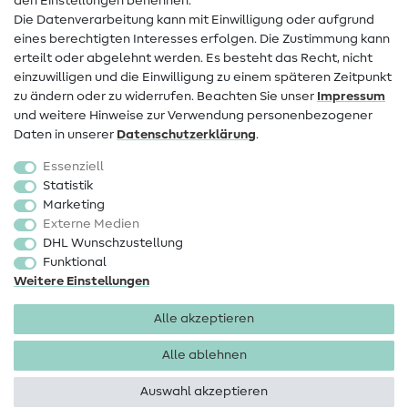
den Einstellungen benennen.
FAQ
Die Datenverarbeitung kann mit Einwilligung oder aufgrund
eines berechtigten Interesses erfolgen. Die Zustimmung kann
Widerrufsrecht
erteilt oder abgelehnt werden. Es besteht das Recht, nicht
Beliebt
einzuwilligen und die Einwilligung zu einem späteren Zeitpunkt
zu ändern oder zu widerrufen. Beachten Sie unser
Impressum
und weitere Hinweise zur Verwendung personenbezogener
Stoffe
Daten in unserer
Daten­schutz­erklärung
.
Nähzubehör
Essenziell
Sale
Statistik
Marketing
Schnittmuster
Externe Medien
DHL Wunschzustellung
Funktional
Weitere Einstellungen
Alle akzeptieren
Impressum
Datenschutz
AGB
Widerrufsbelehrung
Alle ablehnen
Auswahl akzeptieren
Copyright 2026 SewIY GmbH