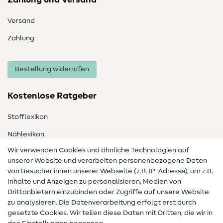
Zahlung und Versand
Versand
Zahlung
Bestellung widerrufen
Kostenlose Ratgeber
Stofflexikon
Nählexikon
Wir verwenden Cookies und ähnliche Technologien auf
Nähanleitungen
unserer Website und verarbeiten personenbezogene Daten
von Besucher:innen unserer Webseite (z.B. IP-Adresse), um z.B.
Hilfe & Kontakt
Inhalte und Anzeigen zu personalisieren, Medien von
Drittanbietern einzubinden oder Zugriffe auf unsere Website
Kontakt
zu analysieren. Die Datenverarbeitung erfolgt erst durch
Infos zum Betreiberwechsel
gesetzte Cookies. Wir teilen diese Daten mit Dritten, die wir in