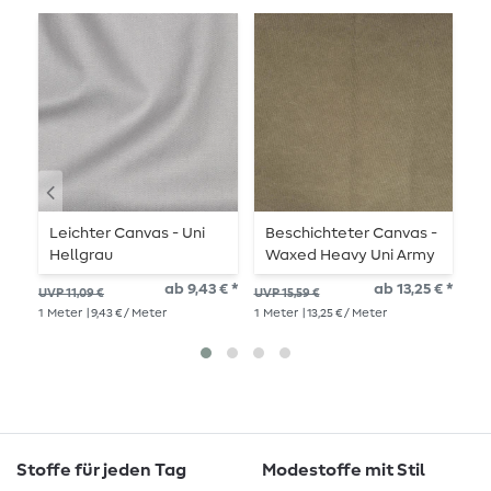
Leichter Canvas - Uni
Beschichteter Canvas -
C
Hellgrau
Waxed Heavy Uni Army
S
ab 9,43 € *
ab 13,25 € *
12,
UVP 11,09 €
UVP 15,59 €
1
Me
1
Meter
| 9,43 € / Meter
1
Meter
| 13,25 € / Meter
Stoffe für jeden Tag
Modestoffe mit Stil