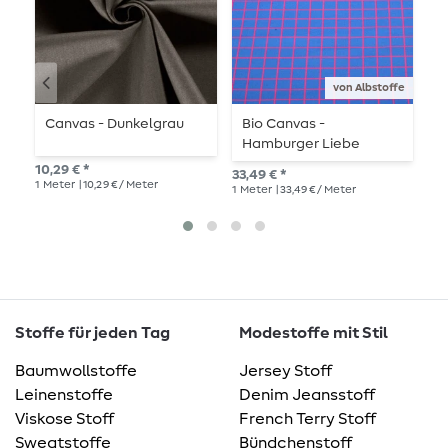
von Albstoffe
Canvas - Dunkelgrau
Bio Canvas -
B
Hamburger Liebe
W
Digitaldruck Beetles &
10,29 € *
33,49 € *
15,
Bugs Grids Blau
1
Meter
| 10,29 € / Meter
1
Meter
| 33,49 € / Meter
1
Me
Stoffe für jeden Tag
Modestoffe mit Stil
Baumwollstoffe
Jersey Stoff
Leinenstoffe
Denim Jeansstoff
Viskose Stoff
French Terry Stoff
Sweatstoffe
Bündchenstoff