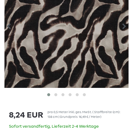
pro
0,5
Meter
inkl. ges. MwSt.
( Stoffbreite (cm):
8,24 EUR
138 cm | Grundpreis
16,49 € / Meter
)
Sofort versandfertig, Lieferzeit 2-4 Werktage