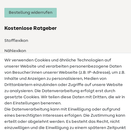
Bestellung widerrufen
Kostenlose Ratgeber
Stofflexikon
Nählexikon
Wir verwenden Cookies und ähnliche Technologien auf
Nähanleitungen
unserer Website und verarbeiten personenbezogene Daten
Hilfe & Kontakt
von Besucher:innen unserer Webseite (z.B. IP-Adresse), um z.B.
Inhalte und Anzeigen zu personalisieren, Medien von
Drittanbietern einzubinden oder Zugriffe auf unsere Website
Kontakt
zu analysieren. Die Datenverarbeitung erfolgt erst durch
Infos zum Betreiberwechsel
gesetzte Cookies. Wir teilen diese Daten mit Dritten, die wir in
den Einstellungen benennen.
FAQ
Die Datenverarbeitung kann mit Einwilligung oder aufgrund
eines berechtigten Interesses erfolgen. Die Zustimmung kann
Widerrufsrecht
erteilt oder abgelehnt werden. Es besteht das Recht, nicht
Beliebt
einzuwilligen und die Einwilligung zu einem späteren Zeitpunkt