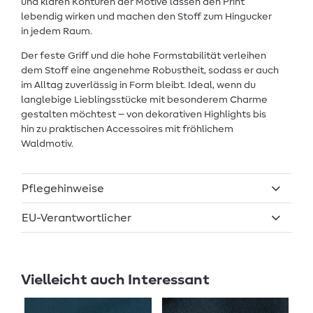
und klaren Konturen der Motive lassen den Print
lebendig wirken und machen den Stoff zum Hingucker
in jedem Raum.
Der feste Griff und die hohe Formstabilität verleihen
dem Stoff eine angenehme Robustheit, sodass er auch
im Alltag zuverlässig in Form bleibt. Ideal, wenn du
langlebige Lieblingsstücke mit besonderem Charme
gestalten möchtest – von dekorativen Highlights bis
hin zu praktischen Accessoires mit fröhlichem
Waldmotiv.
Pflegehinweise
EU-Verantwortlicher
Vielleicht auch Interessant
Au