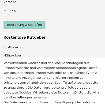
Versand
Zahlung
Bestellung widerrufen
Kostenlose Ratgeber
Stofflexikon
Nählexikon
Wir verwenden Cookies und ähnliche Technologien auf
Nähanleitungen
unserer Website und verarbeiten personenbezogene Daten
Hilfe & Kontakt
von Besucher:innen unserer Webseite (z.B. IP-Adresse), um z.B.
Inhalte und Anzeigen zu personalisieren, Medien von
Drittanbietern einzubinden oder Zugriffe auf unsere Website
Kontakt
zu analysieren. Die Datenverarbeitung erfolgt erst durch
Infos zum Betreiberwechsel
gesetzte Cookies. Wir teilen diese Daten mit Dritten, die wir in
den Einstellungen benennen.
FAQ
Die Datenverarbeitung kann mit Einwilligung oder aufgrund