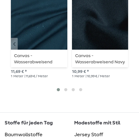
Canvas -
Canvas -
C
Wasserabweisend
Wasserabweisend Navy
S
Petrol Garngefärbt
Melange
11,69 € *
10,99 € *
UVP
1
Meter
| 11,69 € / Meter
1
Meter
| 10,99 € / Meter
1
Me
Stoffe für jeden Tag
Modestoffe mit Stil
Baumwollstoffe
Jersey Stoff