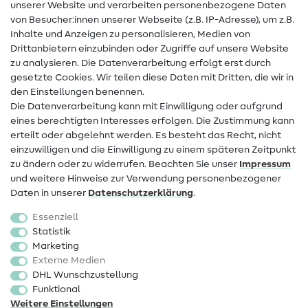
unserer Website und verarbeiten personenbezogene Daten
von Besucher:innen unserer Webseite (z.B. IP-Adresse), um z.B.
Hilfe & Kontakt
Inhalte und Anzeigen zu personalisieren, Medien von
Drittanbietern einzubinden oder Zugriffe auf unsere Website
Kontakt
zu analysieren. Die Datenverarbeitung erfolgt erst durch
Infos zum Betreiberwechsel
gesetzte Cookies. Wir teilen diese Daten mit Dritten, die wir in
den Einstellungen benennen.
FAQ
Die Datenverarbeitung kann mit Einwilligung oder aufgrund
eines berechtigten Interesses erfolgen. Die Zustimmung kann
Widerrufsrecht
erteilt oder abgelehnt werden. Es besteht das Recht, nicht
Beliebt
einzuwilligen und die Einwilligung zu einem späteren Zeitpunkt
zu ändern oder zu widerrufen. Beachten Sie unser
Impressum
und weitere Hinweise zur Verwendung personenbezogener
Stoffe
Daten in unserer
Daten­schutz­erklärung
.
Nähzubehör
Essenziell
Sale
Statistik
Marketing
Schnittmuster
Externe Medien
DHL Wunschzustellung
Funktional
Weitere Einstellungen