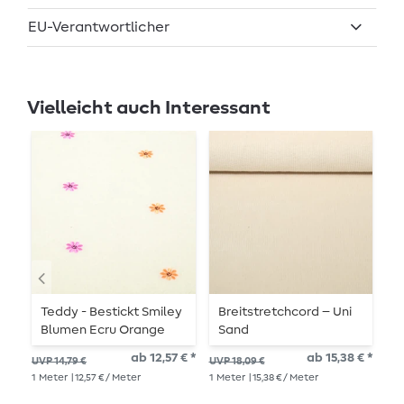
EU-Verantwortlicher
Vielleicht auch Interessant
Teddy - Bestickt Smiley
Breitstretchcord – Uni
B
Blumen Ecru Orange
Sand
W
M
ab 12,57 € *
ab 15,38 € *
11,
UVP 14,79 €
UVP 18,09 €
1
Me
1
Meter
| 12,57 € / Meter
1
Meter
| 15,38 € / Meter