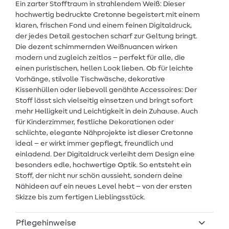
Ein zarter Stofftraum in strahlendem Weiß: Dieser
hochwertig bedruckte Cretonne begeistert mit einem
klaren, frischen Fond und einem feinen Digitaldruck,
der jedes Detail gestochen scharf zur Geltung bringt.
Die dezent schimmernden Weißnuancen wirken
modern und zugleich zeitlos – perfekt für alle, die
einen puristischen, hellen Look lieben. Ob für leichte
Vorhänge, stilvolle Tischwäsche, dekorative
Kissenhüllen oder liebevoll genähte Accessoires: Der
Stoff lässt sich vielseitig einsetzen und bringt sofort
mehr Helligkeit und Leichtigkeit in dein Zuhause. Auch
für Kinderzimmer, festliche Dekorationen oder
schlichte, elegante Nähprojekte ist dieser Cretonne
ideal – er wirkt immer gepflegt, freundlich und
einladend. Der Digitaldruck verleiht dem Design eine
besonders edle, hochwertige Optik. So entsteht ein
Stoff, der nicht nur schön aussieht, sondern deine
Nähideen auf ein neues Level hebt – von der ersten
Skizze bis zum fertigen Lieblingsstück.
Pflegehinweise