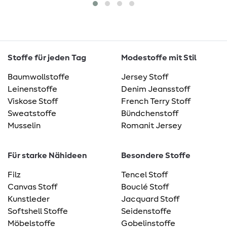
Stoffe für jeden Tag
Modestoffe mit Stil
Baumwollstoffe
Jersey Stoff
Leinenstoffe
Denim Jeansstoff
Viskose Stoff
French Terry Stoff
Sweatstoffe
Bündchenstoff
Musselin
Romanit Jersey
Für starke Nähideen
Besondere Stoffe
Filz
Tencel Stoff
Canvas Stoff
Bouclé Stoff
Kunstleder
Jacquard Stoff
Softshell Stoffe
Seidenstoffe
Möbelstoffe
Gobelinstoffe