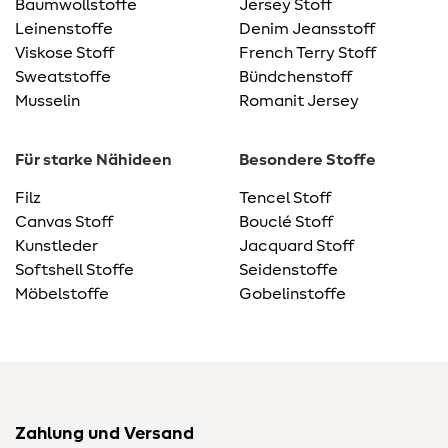
Baumwollstoffe
Jersey Stoff
Leinenstoffe
Denim Jeansstoff
Viskose Stoff
French Terry Stoff
Sweatstoffe
Bündchenstoff
Musselin
Romanit Jersey
Für starke Nähideen
Besondere Stoffe
Filz
Tencel Stoff
Canvas Stoff
Bouclé Stoff
Kunstleder
Jacquard Stoff
Softshell Stoffe
Seidenstoffe
Möbelstoffe
Gobelinstoffe
Zahlung und Versand