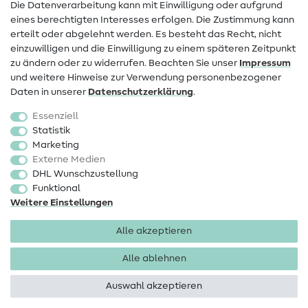
Die Datenverarbeitung kann mit Einwilligung oder aufgrund
eines berechtigten Interesses erfolgen. Die Zustimmung kann
Widerrufsrecht
erteilt oder abgelehnt werden. Es besteht das Recht, nicht
Beliebt
einzuwilligen und die Einwilligung zu einem späteren Zeitpunkt
zu ändern oder zu widerrufen. Beachten Sie unser
Impressum
und weitere Hinweise zur Verwendung personenbezogener
Stoffe
Daten in unserer
Daten­schutz­erklärung
.
Nähzubehör
Essenziell
Sale
Statistik
Marketing
Schnittmuster
Externe Medien
DHL Wunschzustellung
Funktional
Weitere Einstellungen
Alle akzeptieren
Impressum
Datenschutz
AGB
Widerrufsbelehrung
Alle ablehnen
Auswahl akzeptieren
Copyright 2026 SewIY GmbH