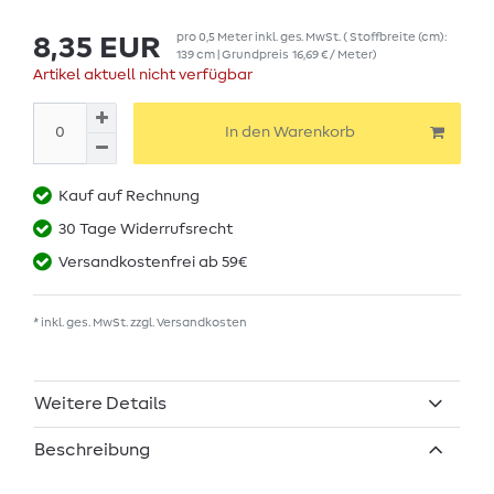
pro
0,5
Meter
inkl. ges. MwSt.
( Stoffbreite (cm):
8,35 EUR
139 cm | Grundpreis
16,69 € / Meter
)
Artikel aktuell nicht verfügbar
In den Warenkorb
Kauf auf Rechnung
30 Tage Widerrufsrecht
Versandkostenfrei ab 59€
* inkl. ges. MwSt. zzgl.
Versandkosten
Weitere Details
Beschreibung