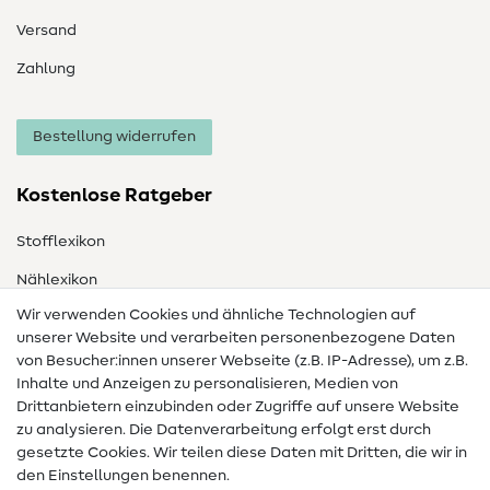
Versand
Zahlung
Bestellung widerrufen
Kostenlose Ratgeber
Stofflexikon
Nählexikon
Wir verwenden Cookies und ähnliche Technologien auf
Nähanleitungen
unserer Website und verarbeiten personenbezogene Daten
von Besucher:innen unserer Webseite (z.B. IP-Adresse), um z.B.
Hilfe & Kontakt
Inhalte und Anzeigen zu personalisieren, Medien von
Drittanbietern einzubinden oder Zugriffe auf unsere Website
Kontakt
zu analysieren. Die Datenverarbeitung erfolgt erst durch
Infos zum Betreiberwechsel
gesetzte Cookies. Wir teilen diese Daten mit Dritten, die wir in
den Einstellungen benennen.
FAQ