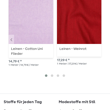
Leinen - Cotton Uni
Leinen - Weinrot
L
Flieder
17,29 € *
17,
14,79 € *
1
Meter
| 17,29 € / Meter
1
Me
1
Meter
| 14,79 € / Meter
Stoffe für jeden Tag
Modestoffe mit Stil