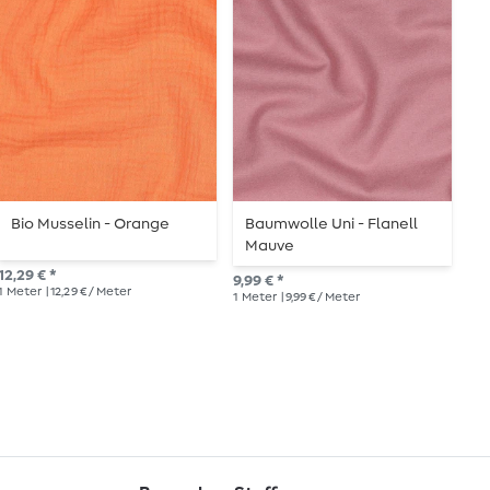
Bio Musselin - Orange
Baumwolle Uni - Flanell
B
Mauve
12,29 € *
12,
9,99 € *
1
Meter
| 12,29 € / Meter
1
Me
1
Meter
| 9,99 € / Meter