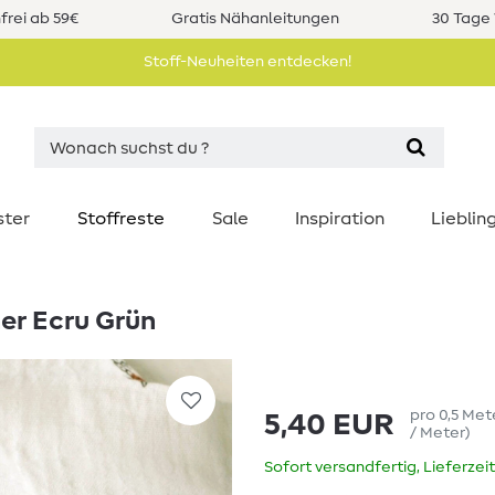
rei ab 59€
Gratis Nähanleitungen
30 Tage 
Stoff-Neuheiten entdecken!
ster
Stoffreste
Sale
Inspiration
Liebli
er Ecru Grün
pro
0,5
Met
5,40 EUR
/ Meter
)
Sofort versandfertig, Lieferzei