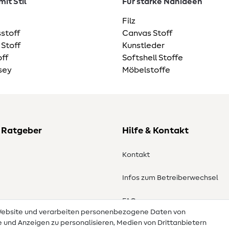
it Stil
Für starke Nähideen
Filz
stoff
Canvas Stoff
 Stoff
Kunstleder
ff
Softshell Stoffe
sey
Möbelstoffe
 Ratgeber
Hilfe & Kontakt
Kontakt
Infos zum Betreiberwechsel
en
FAQ
 Website und verarbeiten personenbezogene Daten von
te und Anzeigen zu personalisieren, Medien von Drittanbietern
Widerrufsrecht