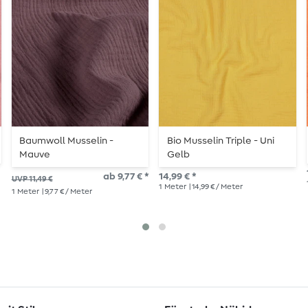
Baumwoll Musselin -
Bio Musselin Triple - Uni
Mauve
Gelb
ab 9,77 € *
14,99 € *
UVP 11,49 €
1
Meter
| 14,99 € / Meter
1
Meter
| 9,77 € / Meter