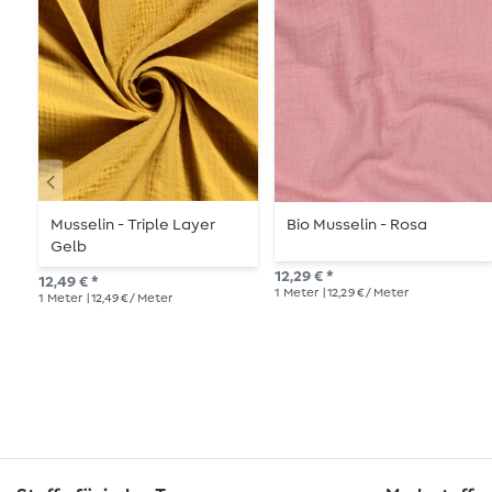
Musselin - Triple Layer
Bio Musselin - Rosa
Gelb
12,29 € *
12,49 € *
1
Meter
| 12,29 € / Meter
1
Meter
| 12,49 € / Meter