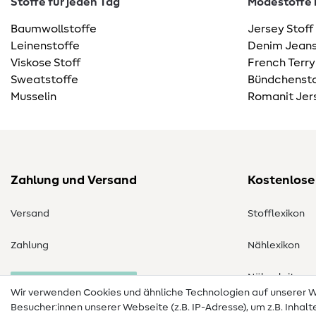
Stoffe für jeden Tag
Modestoffe m
Baumwollstoffe
Jersey Stoff
Leinenstoffe
Denim Jeans
Viskose Stoff
French Terry
Sweatstoffe
Bündchensto
Musselin
Romanit Jer
Zahlung und Versand
Kostenlose
Versand
Stofflexikon
Zahlung
Nählexikon
Nähanleitung
Bestellung widerrufen
Wir verwenden Cookies und ähnliche Technologien auf unserer
Besucher:innen unserer Webseite (z.B. IP-Adresse), um z.B. Inhal