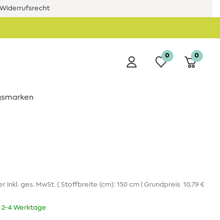
Widerrufsrecht
0
0
ngsmarken
er
inkl. ges. MwSt.
( Stoffbreite (cm): 150 cm | Grundpreis
10,79 €
t 2-4 Werktage