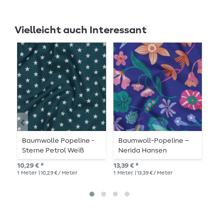
Vielleicht auch Interessant
Baumwolle Popeline -
Baumwoll-Popeline –
B
Sterne Petrol Weiß
Nerida Hansen
T
Digitaldruck Meadow
10,29 € *
13,39 € *
10,
Flower Lilablau
1
Meter
| 10,29 € / Meter
1
Meter
| 13,39 € / Meter
1
Me