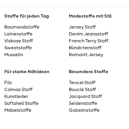
Stoffe für jeden Tag
Modestoffe mit Stil
Baumwollstoffe
Jersey Stoff
Leinenstoffe
Denim Jeansstoff
Viskose Stoff
French Terry Stoff
Sweatstoffe
Bündchenstoff
Musselin
Romanit Jersey
Für starke Nähideen
Besondere Stoffe
Filz
Tencel Stoff
Canvas Stoff
Bouclé Stoff
Kunstleder
Jacquard Stoff
Softshell Stoffe
Seidenstoffe
Möbelstoffe
Gobelinstoffe