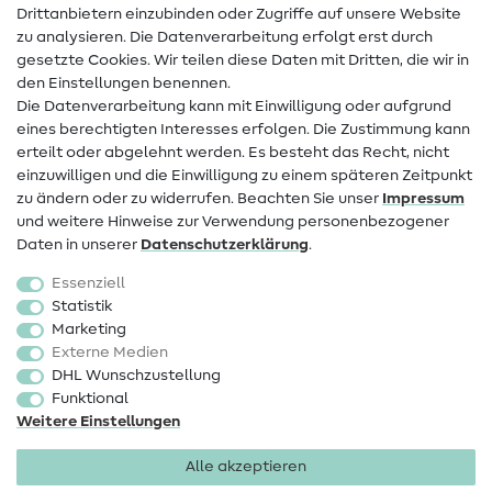
Drittanbietern einzubinden oder Zugriffe auf unsere Website
Kontakt
zu analysieren. Die Datenverarbeitung erfolgt erst durch
Infos zum Betreiberwechsel
gesetzte Cookies. Wir teilen diese Daten mit Dritten, die wir in
den Einstellungen benennen.
FAQ
Die Datenverarbeitung kann mit Einwilligung oder aufgrund
eines berechtigten Interesses erfolgen. Die Zustimmung kann
Widerrufsrecht
erteilt oder abgelehnt werden. Es besteht das Recht, nicht
Beliebt
einzuwilligen und die Einwilligung zu einem späteren Zeitpunkt
zu ändern oder zu widerrufen. Beachten Sie unser
Impressum
und weitere Hinweise zur Verwendung personenbezogener
Stoffe
Daten in unserer
Daten­schutz­erklärung
.
Nähzubehör
Essenziell
Sale
Statistik
Marketing
Schnittmuster
Externe Medien
DHL Wunschzustellung
Funktional
Weitere Einstellungen
Alle akzeptieren
Impressum
Datenschutz
AGB