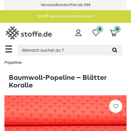
Versandkostenfrei ab 59€
Stoff-Neuheiten entdecken!
0
0
☰
Popeline
Baumwoll-Popeline – Blätter
Koralle