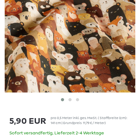
pro
0,5
Meter
inkl. ges. MwSt.
( Stoffbreite (cm):
5,90 EUR
141 cm | Grundpreis
11,79 € / Meter
)
Sofort versandfertig, Lieferzeit 2-4 Werktage