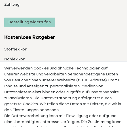
Zahlung
Bestellung widerrufen
Kostenlose Ratgeber
Stofflexikon
Nählexikon
Wir verwenden Cookies und ähnliche Technologien auf
Nähanleitungen
unserer Website und verarbeiten personenbezogene Daten
Hilfe & Kontakt
von Besucher:innen unserer Webseite (z.B. IP-Adresse), um z.B.
Inhalte und Anzeigen zu personalisieren, Medien von
Drittanbietern einzubinden oder Zugriffe auf unsere Website
Kontakt
zu analysieren. Die Datenverarbeitung erfolgt erst durch
Infos zum Betreiberwechsel
gesetzte Cookies. Wir teilen diese Daten mit Dritten, die wir in
den Einstellungen benennen.
FAQ
Die Datenverarbeitung kann mit Einwilligung oder aufgrund
eines berechtigten Interesses erfolgen. Die Zustimmung kann
Widerrufsrecht