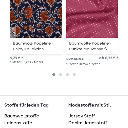
Baumwoll-Popeline -
Baumwolle Popeline -
B
Enjoy Kollektion
Punkte Mauve Weiß
P
Blumen Blau
9,79 € *
ab 8,75 € *
UVP 10,29 €
UVP
1
Meter
| 9,79 € / Meter
1
Meter
| 8,75 € / Meter
1
Me
Stoffe für jeden Tag
Modestoffe mit Stil
Baumwollstoffe
Jersey Stoff
Leinenstoffe
Denim Jeansstoff