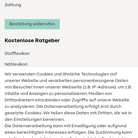
Zahlung
Bestellung widerrufen
Kostenlose Ratgeber
Stofflexikon
Nählexikon
Wir verwenden Cookies und ähnliche Technologien auf
Nähanleitungen
unserer Website und verarbeiten personenbezogene Daten
Hilfe & Kontakt
von Besucher:innen unserer Webseite (z.B. IP-Adresse), um z.B.
Inhalte und Anzeigen zu personalisieren, Medien von
Drittanbietern einzubinden oder Zugriffe auf unsere Website
Kontakt
zu analysieren. Die Datenverarbeitung erfolgt erst durch
Infos zum Betreiberwechsel
gesetzte Cookies. Wir teilen diese Daten mit Dritten, die wir in
den Einstellungen benennen.
FAQ
Die Datenverarbeitung kann mit Einwilligung oder aufgrund
eines berechtigten Interesses erfolgen. Die Zustimmung kann
Widerrufsrecht