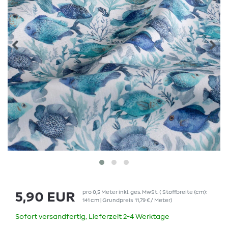
pro
0,5
Meter
inkl. ges. MwSt.
( Stoffbreite (cm):
5,90 EUR
141 cm | Grundpreis
11,79 € / Meter
)
Sofort versandfertig, Lieferzeit 2-4 Werktage