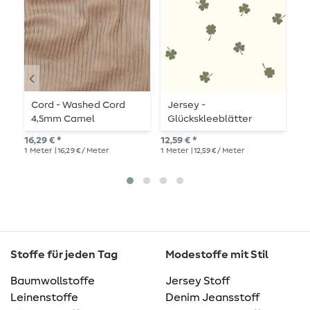
Cord - Washed Cord
Jersey -
B
4,5mm Camel
Glückskleeblätter
C
Offwhite
16,29 € *
12,59 € *
12,
1
Meter
| 16,29 € / Meter
1
Meter
| 12,59 € / Meter
1
Me
Stoffe für jeden Tag
Modestoffe mit Stil
Baumwollstoffe
Jersey Stoff
Leinenstoffe
Denim Jeansstoff