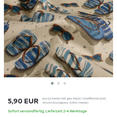
pro
0,5
Meter
inkl. ges. MwSt.
( Stoffbreite (cm):
5,90 EUR
141 cm | Grundpreis
11,79 € / Meter
)
Sofort versandfertig, Lieferzeit 2-4 Werktage