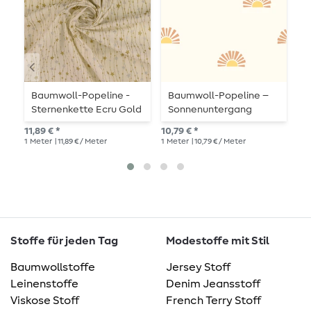
Baumwoll-Popeline -
Baumwoll-Popeline –
B
Sternenkette Ecru Gold
Sonnenuntergang
-
Silber
Offwhite
11,89 € *
10,79 € *
11,
1
Meter
| 11,89 € / Meter
1
Meter
| 10,79 € / Meter
1
Me
Stoffe für jeden Tag
Modestoffe mit Stil
Baumwollstoffe
Jersey Stoff
Leinenstoffe
Denim Jeansstoff
Viskose Stoff
French Terry Stoff