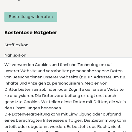
Bestellung widerrufen
Kostenlose Ratgeber
Stofflexikon
Nählexikon
Wir verwenden Cookies und ähnliche Technologien auf
Nähanleitungen
unserer Website und verarbeiten personenbezogene Daten
Hilfe & Kontakt
von Besucher:innen unserer Webseite (z.B. IP-Adresse), um z.B.
Inhalte und Anzeigen zu personalisieren, Medien von
Drittanbietern einzubinden oder Zugriffe auf unsere Website
Kontakt
zu analysieren. Die Datenverarbeitung erfolgt erst durch
Infos zum Betreiberwechsel
gesetzte Cookies. Wir teilen diese Daten mit Dritten, die wir in
den Einstellungen benennen.
FAQ
Die Datenverarbeitung kann mit Einwilligung oder aufgrund
eines berechtigten Interesses erfolgen. Die Zustimmung kann
Widerrufsrecht
erteilt oder abgelehnt werden. Es besteht das Recht, nicht