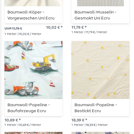
Baumwoll-Köper -
Baumwoll-Musselin -
Vorgewaschen Uni Ecru
Gesmokt Uni Ecru
10,02 € *
11,79 € *
UVP 11,79 €
1
Meter
| 11,79 € / Meter
1
Meter
| 10,02 € / Meter
Baumwoll-Popeline -
Baumwoll-Popeline -
Baufahrzeuge Ecru
Bestickt Ecru
10,69 € *
18,39 € *
1
Meter
| 10,69 € / Meter
1
Meter
| 18,39 € / Meter