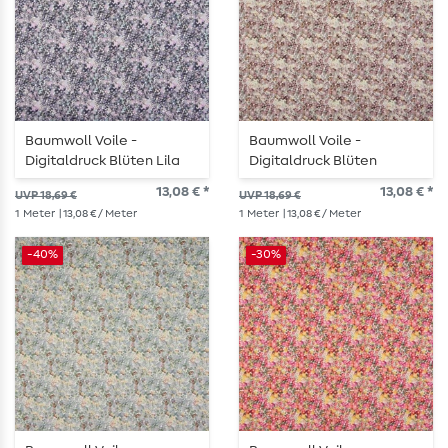
Baumwoll Voile -
Baumwoll Voile -
Digitaldruck Blüten Lila
Digitaldruck Blüten
Mauve
13,08 € *
13,08 € *
UVP 18,69 €
UVP 18,69 €
1
Meter
| 13,08 € / Meter
1
Meter
| 13,08 € / Meter
-40%
-30%