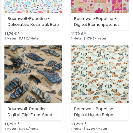
Baumwoll-Popeline -
Baumwoll-Popeline -
Dekorative Kosmetik Ecru
Digital Blumenpatches
Ecru Fuchsia
11,79 € *
11,79 € *
1
Meter
| 11,79 € / Meter
1
Meter
| 11,79 € / Meter
Baumwoll-Popeline –
Baumwoll-Popeline -
Digital Flip-Flops Sand
Digital Hunde Beige
11,79 € *
13,29 € *
1
Meter
| 11,79 € / Meter
1
Meter
| 13,29 € / Meter