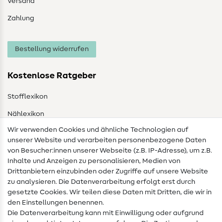
Versand
Zahlung
Bestellung widerrufen
Kostenlose Ratgeber
Stofflexikon
Nählexikon
Wir verwenden Cookies und ähnliche Technologien auf
Nähanleitungen
unserer Website und verarbeiten personenbezogene Daten
von Besucher:innen unserer Webseite (z.B. IP-Adresse), um z.B.
Hilfe & Kontakt
Inhalte und Anzeigen zu personalisieren, Medien von
Drittanbietern einzubinden oder Zugriffe auf unsere Website
Kontakt
zu analysieren. Die Datenverarbeitung erfolgt erst durch
Infos zum Betreiberwechsel
gesetzte Cookies. Wir teilen diese Daten mit Dritten, die wir in
den Einstellungen benennen.
FAQ
Die Datenverarbeitung kann mit Einwilligung oder aufgrund