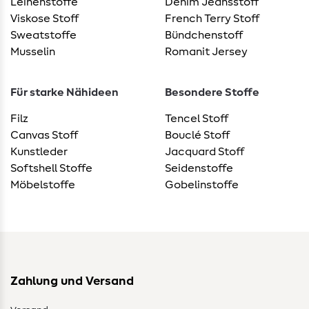
Leinenstoffe
Denim Jeansstoff
Viskose Stoff
French Terry Stoff
Sweatstoffe
Bündchenstoff
Musselin
Romanit Jersey
Für starke Nähideen
Besondere Stoffe
Filz
Tencel Stoff
Canvas Stoff
Bouclé Stoff
Kunstleder
Jacquard Stoff
Softshell Stoffe
Seidenstoffe
Möbelstoffe
Gobelinstoffe
Zahlung und Versand