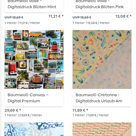
Baumwoll Voile -
Baumwoll Voile -
Digitaldruck Blüten Mint
Digitaldruck Blüten Pink
11,21 € *
13,08 € *
UVP 18,69 €
UVP 18,69 €
1
Meter
| 11,21 € / Meter
1
Meter
| 13,08 € / Meter
Baumwoll-Canvas –
Baumwoll-Cretonne -
Digital Premium
Digitaldruck Urlaub Am
Multicolor
Meer Sand
29,69 € *
11,89 € *
1
Meter
| 29,69 € / Meter
1
Meter
| 11,89 € / Meter