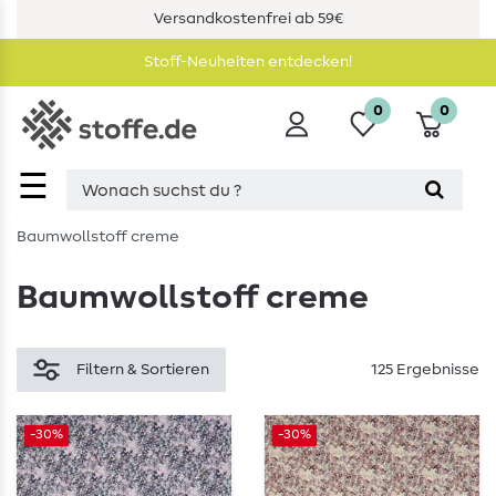
Versandkostenfrei ab 59€
Stoff-Neuheiten entdecken!
0
0
☰
Baumwollstoff creme
Baumwollstoff creme
Filtern & Sortieren
125 Ergebnisse
-30%
-30%