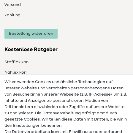
Versand
Zahlung
Bestellung widerrufen
Kostenlose Ratgeber
Stofflexikon
Nählexikon
Wir verwenden Cookies und ähnliche Technologien auf
Nähanleitungen
unserer Website und verarbeiten personenbezogene Daten
Hilfe & Kontakt
von Besucher:innen unserer Webseite (z.B. IP-Adresse), um z.B.
Inhalte und Anzeigen zu personalisieren, Medien von
Drittanbietern einzubinden oder Zugriffe auf unsere Website
Kontakt
zu analysieren. Die Datenverarbeitung erfolgt erst durch
Infos zum Betreiberwechsel
gesetzte Cookies. Wir teilen diese Daten mit Dritten, die wir in
den Einstellungen benennen.
FAQ
Die Datenverarbeitung kann mit Einwilligung oder aufgrund