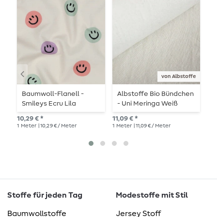
von Albstoffe
Baumwoll-Flanell -
Albstoffe Bio Bündchen
B
Smileys Ecru Lila
- Uni Meringa Weiß
B
M
10,29 € *
11,09 € *
11,
1
Meter
| 10,29 € / Meter
1
Meter
| 11,09 € / Meter
1
Me
Stoffe für jeden Tag
Modestoffe mit Stil
Baumwollstoffe
Jersey Stoff