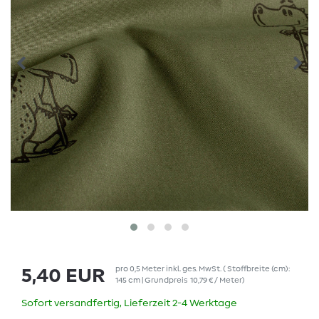
pro
0,5
Meter
inkl. ges. MwSt.
( Stoffbreite (cm):
5,40 EUR
145 cm | Grundpreis
10,79 € / Meter
)
Sofort versandfertig, Lieferzeit 2-4 Werktage