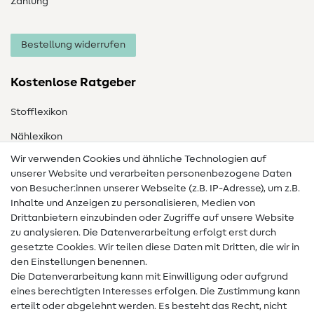
Zahlung
Bestellung widerrufen
Kostenlose Ratgeber
Stofflexikon
Nählexikon
Wir verwenden Cookies und ähnliche Technologien auf
Nähanleitungen
unserer Website und verarbeiten personenbezogene Daten
Hilfe & Kontakt
von Besucher:innen unserer Webseite (z.B. IP-Adresse), um z.B.
Inhalte und Anzeigen zu personalisieren, Medien von
Drittanbietern einzubinden oder Zugriffe auf unsere Website
Kontakt
zu analysieren. Die Datenverarbeitung erfolgt erst durch
Infos zum Betreiberwechsel
gesetzte Cookies. Wir teilen diese Daten mit Dritten, die wir in
den Einstellungen benennen.
FAQ
Die Datenverarbeitung kann mit Einwilligung oder aufgrund
eines berechtigten Interesses erfolgen. Die Zustimmung kann
Widerrufsrecht
erteilt oder abgelehnt werden. Es besteht das Recht, nicht