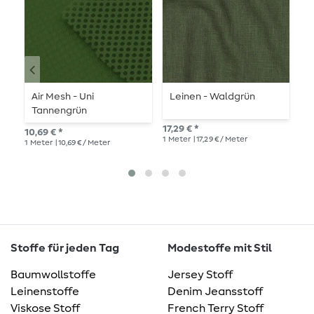
Air Mesh - Uni
Leinen - Waldgrün
B
Tannengrün
T
17,29 € *
10,69 € *
10,
1
Meter
| 17,29 € / Meter
1
Meter
| 10,69 € / Meter
1
Me
Stoffe für jeden Tag
Modestoffe mit Stil
Baumwollstoffe
Jersey Stoff
Leinenstoffe
Denim Jeansstoff
Viskose Stoff
French Terry Stoff