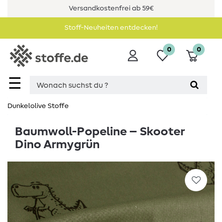
Versandkostenfrei ab 59€
Stoff-Neuheiten entdecken!
0
0
☰
Dunkelolive Stoffe
Baumwoll-Popeline – Skooter
Dino Armygrün