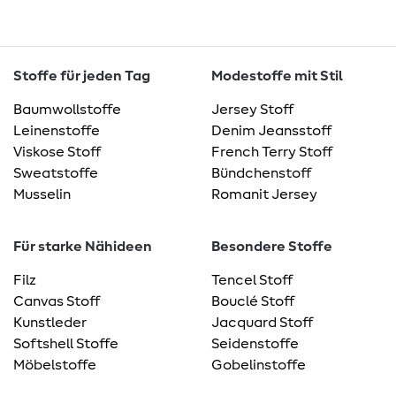
Stoffe für jeden Tag
Modestoffe mit Stil
Baumwollstoffe
Jersey Stoff
Leinenstoffe
Denim Jeansstoff
Viskose Stoff
French Terry Stoff
Sweatstoffe
Bündchenstoff
Musselin
Romanit Jersey
Für starke Nähideen
Besondere Stoffe
Filz
Tencel Stoff
Canvas Stoff
Bouclé Stoff
Kunstleder
Jacquard Stoff
Softshell Stoffe
Seidenstoffe
Möbelstoffe
Gobelinstoffe