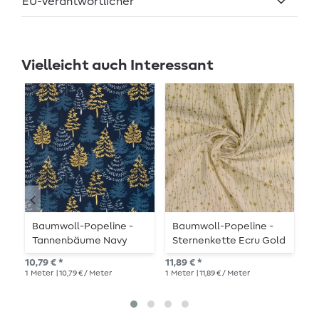
EU-Verantwortlicher
Vielleicht auch Interessant
Baumwoll-Popeline -
Baumwoll-Popeline -
B
Tannenbäume Navy
Sternenkette Ecru Gold
S
Gold
Silber
G
10,79 € *
11,89 € *
10,
1
Meter
| 10,79 € / Meter
1
Meter
| 11,89 € / Meter
1
Me