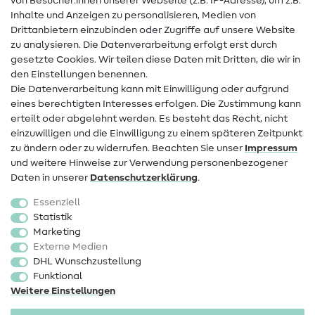
von Besucher:innen unserer Webseite (z.B. IP-Adresse), um z.B.
Hilfe & Kontakt
Inhalte und Anzeigen zu personalisieren, Medien von
Drittanbietern einzubinden oder Zugriffe auf unsere Website
Kontakt
zu analysieren. Die Datenverarbeitung erfolgt erst durch
Infos zum Betreiberwechsel
gesetzte Cookies. Wir teilen diese Daten mit Dritten, die wir in
den Einstellungen benennen.
FAQ
Die Datenverarbeitung kann mit Einwilligung oder aufgrund
eines berechtigten Interesses erfolgen. Die Zustimmung kann
Widerrufsrecht
erteilt oder abgelehnt werden. Es besteht das Recht, nicht
Beliebt
einzuwilligen und die Einwilligung zu einem späteren Zeitpunkt
zu ändern oder zu widerrufen. Beachten Sie unser
Impressum
und weitere Hinweise zur Verwendung personenbezogener
Stoffe
Daten in unserer
Daten­schutz­erklärung
.
Nähzubehör
Essenziell
Sale
Statistik
Marketing
Schnittmuster
Externe Medien
DHL Wunschzustellung
Funktional
Weitere Einstellungen