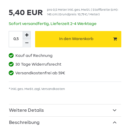
pro
0,5
Meter
inkl. ges. MwSt.
( Stoffbreite (cm):
5,40 EUR
145 cm | Grundpreis
10,79 € / Meter
)
Sofort versandfertig, Lieferzeit 2-4 Werktage
In den Warenkorb
Kauf auf Rechnung
30 Tage Widerrufsrecht
Versandkostenfrei ab 59€
* inkl. ges. MwSt. zzgl.
Versandkosten
Weitere Details
Beschreibung