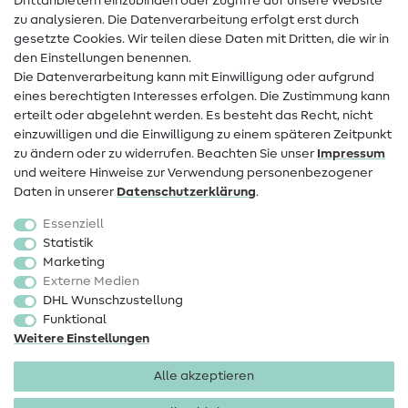
Drittanbietern einzubinden oder Zugriffe auf unsere Website
Kontakt
zu analysieren. Die Datenverarbeitung erfolgt erst durch
Infos zum Betreiberwechsel
gesetzte Cookies. Wir teilen diese Daten mit Dritten, die wir in
den Einstellungen benennen.
FAQ
Die Datenverarbeitung kann mit Einwilligung oder aufgrund
eines berechtigten Interesses erfolgen. Die Zustimmung kann
Widerrufsrecht
erteilt oder abgelehnt werden. Es besteht das Recht, nicht
Beliebt
einzuwilligen und die Einwilligung zu einem späteren Zeitpunkt
zu ändern oder zu widerrufen. Beachten Sie unser
Impressum
und weitere Hinweise zur Verwendung personenbezogener
Stoffe
Daten in unserer
Daten­schutz­erklärung
.
Nähzubehör
Essenziell
Sale
Statistik
Marketing
Schnittmuster
Externe Medien
DHL Wunschzustellung
Funktional
Weitere Einstellungen
Alle akzeptieren
Impressum
Datenschutz
AGB