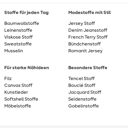
Stoffe für jeden Tag
Modestoffe mit Stil
Baumwollstoffe
Jersey Stoff
Leinenstoffe
Denim Jeansstoff
Viskose Stoff
French Terry Stoff
Sweatstoffe
Bündchenstoff
Musselin
Romanit Jersey
Für starke Nähideen
Besondere Stoffe
Filz
Tencel Stoff
Canvas Stoff
Bouclé Stoff
Kunstleder
Jacquard Stoff
Softshell Stoffe
Seidenstoffe
Möbelstoffe
Gobelinstoffe