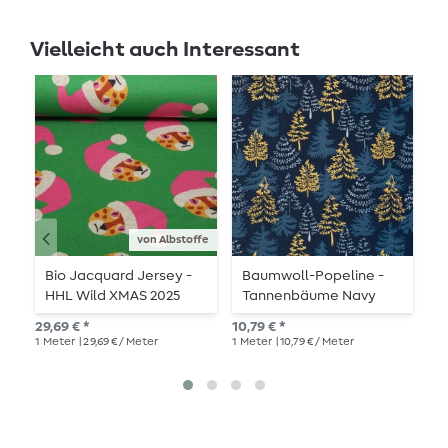
Vielleicht auch Interessant
von Albstoffe
Bio Jacquard Jersey -
Baumwoll-Popeline -
B
HHL Wild XMAS 2025
Tannenbäume Navy
S
Wild Santa Grün
Gold
S
29,69 € *
10,79 € *
11,
1
Meter
| 29,69 € / Meter
1
Meter
| 10,79 € / Meter
1
Me