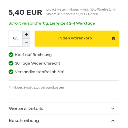
pro
0,5
Meter
inkl. ges. MwSt.
( Stoffbreite (cm):
5,40 EUR
145 cm | Grundpreis
10,79 € / Meter
)
Sofort versandfertig, Lieferzeit 2-4 Werktage
In den Warenkorb
Kauf auf Rechnung
30 Tage Widerrufsrecht
Versandkostenfrei ab 59€
* inkl. ges. MwSt. zzgl.
Versandkosten
Weitere Details
Beschreibung