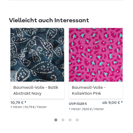
Vielleicht auch Interessant
Baumwoll-Voile - Batik
Baumwoll-Voile -
B
Abstrakt Navy
Kollektion Pink
A
10,79 € *
ab 9,00 € *
10,
UVP 10,59 €
1
Meter
| 10,79 € / Meter
1
Me
1
Meter
| 9,00 € / Meter