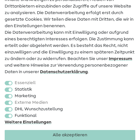
Drittanbietern einzubinden oder Zugriffe auf unsere Website
Kontakt
zu analysieren. Die Datenverarbeitung erfolgt erst durch
Infos zum Betreiberwechsel
gesetzte Cookies. Wir teilen diese Daten mit Dritten, die wir in
den Einstellungen benennen.
FAQ
Die Datenverarbeitung kann mit Einwilligung oder aufgrund
eines berechtigten Interesses erfolgen. Die Zustimmung kann
Widerrufsrecht
erteilt oder abgelehnt werden. Es besteht das Recht, nicht
Beliebt
einzuwilligen und die Einwilligung zu einem späteren Zeitpunkt
zu ändern oder zu widerrufen. Beachten Sie unser
Impressum
und weitere Hinweise zur Verwendung personenbezogener
Stoffe
Daten in unserer
Daten­schutz­erklärung
.
Nähzubehör
Essenziell
Sale
Statistik
Marketing
Schnittmuster
Externe Medien
DHL Wunschzustellung
Funktional
Weitere Einstellungen
Alle akzeptieren