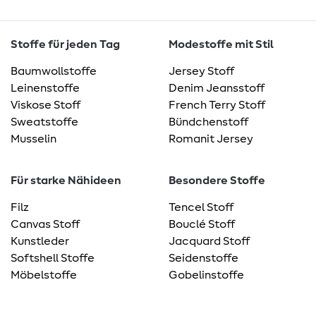
Stoffe für jeden Tag
Modestoffe mit Stil
Baumwollstoffe
Jersey Stoff
Leinenstoffe
Denim Jeansstoff
Viskose Stoff
French Terry Stoff
Sweatstoffe
Bündchenstoff
Musselin
Romanit Jersey
Für starke Nähideen
Besondere Stoffe
Filz
Tencel Stoff
Canvas Stoff
Bouclé Stoff
Kunstleder
Jacquard Stoff
Softshell Stoffe
Seidenstoffe
Möbelstoffe
Gobelinstoffe