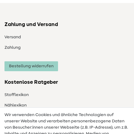
Zahlung und Versand
Versand
Zahlung
Bestellung widerrufen
Kostenlose Ratgeber
Stofflexikon
Nählexikon
Wir verwenden Cookies und ähnliche Technologien auf
Nähanleitungen
unserer Website und verarbeiten personenbezogene Daten
von Besucher:innen unserer Webseite (z.B. IP-Adresse), um z.B.
Hilfe & Kontakt
Inhalte und Anzeigen zu personalisieren, Medien von