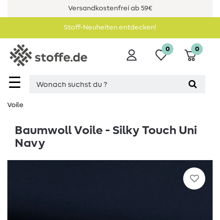
Versandkostenfrei ab 59€
Stoff-Neuheiten entdecken!
0
0
☰
Voile
Baumwoll Voile - Silky Touch Uni
Navy