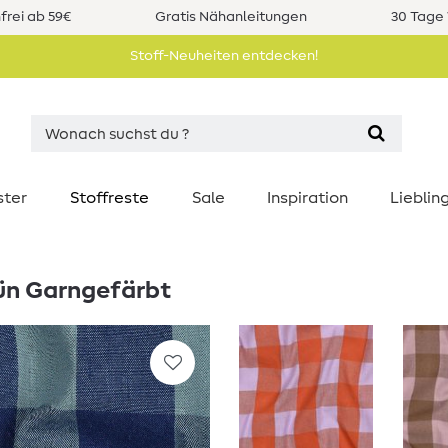
rei ab 59€
Gratis Nähanleitungen
30 Tage 
Stoff-Neuheiten entdecken!
ster
Stoffreste
Sale
Inspiration
Liebli
ün Garngefärbt