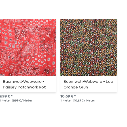
Baumwoll-Webware -
Baumwoll-Webware - Leo
C
Paisley Patchwork Rot
Orange Grün
K
9,99 € *
10,69 € *
18,
1
Meter
| 9,99 € / Meter
1
Meter
| 10,69 € / Meter
1
St