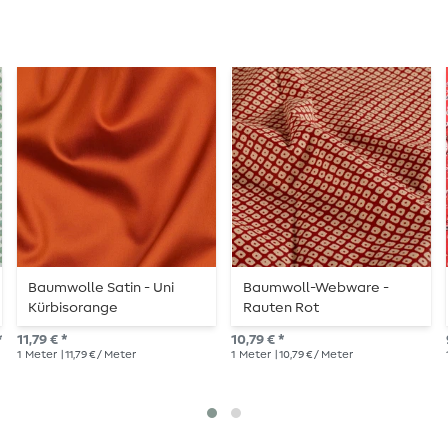
Baumwolle Satin - Uni
Baumwoll-Webware -
Kürbisorange
Rauten Rot
*
11,79 € *
10,79 € *
1
Meter
| 11,79 € / Meter
1
Meter
| 10,79 € / Meter