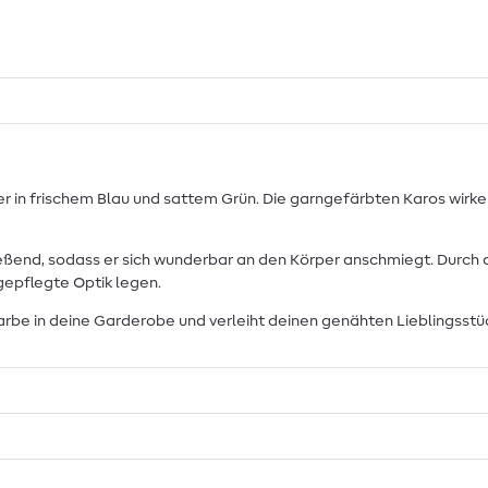
in frischem Blau und sattem Grün. Die garngefärbten Karos wirken b
fließend, sodass er sich wunderbar an den Körper anschmiegt. Durch
 gepflegte Optik legen.
Farbe in deine Garderobe und verleiht deinen genähten Lieblingsst