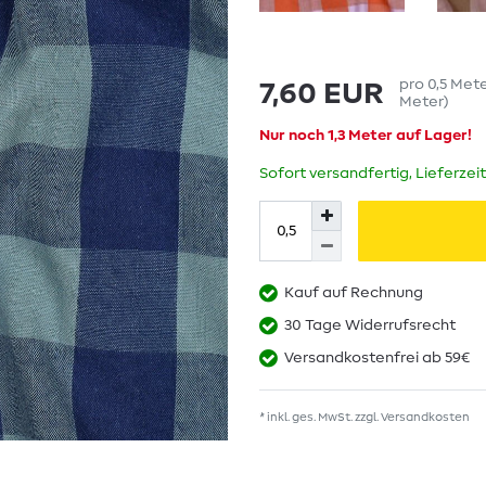
pro
0,5
Met
7,60 EUR
Meter
)
Nur noch 1,3 Meter auf Lager!
Sofort versandfertig, Lieferzei
Kauf auf Rechnung
30 Tage Widerrufsrecht
Versandkostenfrei ab 59€
* inkl. ges. MwSt. zzgl.
Versandkosten