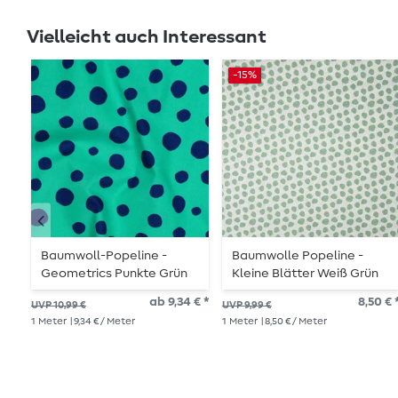
Vielleicht auch Interessant
-15%
Baumwoll-Popeline -
Baumwolle Popeline -
Geometrics Punkte Grün
Kleine Blätter Weiß Grün
ab 9,34 € *
8,50 € 
UVP 10,99 €
UVP 9,99 €
1
Meter
| 9,34 € / Meter
1
Meter
| 8,50 € / Meter