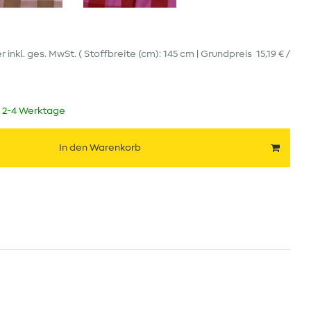
er
inkl. ges. MwSt.
( Stoffbreite (cm): 145 cm | Grundpreis
15,19 € /
t 2-4 Werktage
In den Warenkorb