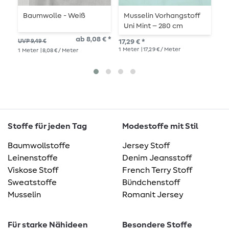
Baumwolle - Weiß
Musselin Vorhangstoff
M
Uni Mint – 280 cm
G
ab 8,08 € *
UVP 9,49 €
17,29 € *
UVP
1
Meter
| 17,29 € / Meter
1
Meter
| 8,08 € / Meter
1
Me
Stoffe für jeden Tag
Modestoffe mit Stil
Baumwollstoffe
Jersey Stoff
Leinenstoffe
Denim Jeansstoff
Viskose Stoff
French Terry Stoff
Sweatstoffe
Bündchenstoff
Musselin
Romanit Jersey
Für starke Nähideen
Besondere Stoffe