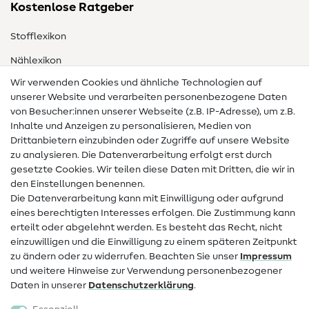
Kostenlose Ratgeber
Stofflexikon
Nählexikon
Wir verwenden Cookies und ähnliche Technologien auf
Nähanleitungen
unserer Website und verarbeiten personenbezogene Daten
von Besucher:innen unserer Webseite (z.B. IP-Adresse), um z.B.
Hilfe & Kontakt
Inhalte und Anzeigen zu personalisieren, Medien von
Drittanbietern einzubinden oder Zugriffe auf unsere Website
Kontakt
zu analysieren. Die Datenverarbeitung erfolgt erst durch
Infos zum Betreiberwechsel
gesetzte Cookies. Wir teilen diese Daten mit Dritten, die wir in
den Einstellungen benennen.
FAQ
Die Datenverarbeitung kann mit Einwilligung oder aufgrund
eines berechtigten Interesses erfolgen. Die Zustimmung kann
Widerrufsrecht
erteilt oder abgelehnt werden. Es besteht das Recht, nicht
Beliebt
einzuwilligen und die Einwilligung zu einem späteren Zeitpunkt
zu ändern oder zu widerrufen. Beachten Sie unser
Impressum
und weitere Hinweise zur Verwendung personenbezogener
Stoffe
Daten in unserer
Daten­schutz­erklärung
.
Nähzubehör