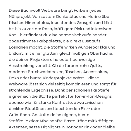
Diese Baumwoll Webware bringt Farbe in jedes
Nähprojekt: Von sattem Dunkelblau und Marine über
frisches Himmelblau, leuchtendes Grasgrün und Mint
bis hin zu zartem Rosa, kräftigem Pink und intensivem
Rot – hier findest du eine harmonisch aufeinander
abgestimmte Farbpalette, die direkt Lust aufs
Losnähen macht. Die Stoffe wirken wunderbar klar und
brillant, mit einer glatten, gleichmäßigen Oberfläche,
die deinen Projekten eine edle, hochwertige
Ausstrahlung verleiht. Ob du farbenfrohe Quilts,
moderne Patchworkdecken, Taschen, Accessoires,
Deko oder bunte Kinderprojekte nähst – diese
Webware lässt sich vielseitig kombinieren und sorgt für
strahlende Ergebnisse. Dank der schönen Farbtiefe
eignen sich die Stoffe perfekt für Ton-in-Ton-Designs
ebenso wie für starke Kontraste, etwa zwischen
dunklen Blautönen und leuchtenden Pink- oder
Grüntönen. Gestalte deine eigene, bunte
Stoffkollektion: Mixe sanfte Pastelltöne mit kräftigen
Akzenten, setze Highlights in Rot oder Pink oder bleibe