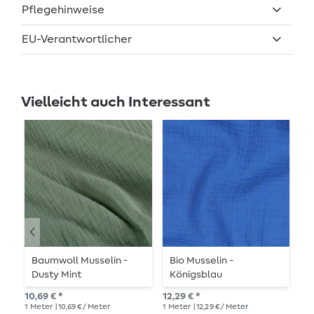
Pflegehinweise
EU-Verantwortlicher
Vielleicht auch Interessant
Baumwoll Musselin -
Bio Musselin -
B
Dusty Mint
Königsblau
P
10,69 € *
12,29 € *
10,
1
Meter
| 10,69 € / Meter
1
Meter
| 12,29 € / Meter
1
Me