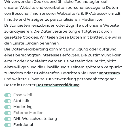
Wir verwenden Cookies und ähnliche Technologien auf
Nähanleitungen
unserer Website und verarbeiten personenbezogene Daten
von Besucher:innen unserer Webseite (z.B. IP-Adresse), um z.B.
Hilfe & Kontakt
Inhalte und Anzeigen zu personalisieren, Medien von
Drittanbietern einzubinden oder Zugriffe auf unsere Website
Kontakt
zu analysieren. Die Datenverarbeitung erfolgt erst durch
Infos zum Betreiberwechsel
gesetzte Cookies. Wir teilen diese Daten mit Dritten, die wir in
den Einstellungen benennen.
FAQ
Die Datenverarbeitung kann mit Einwilligung oder aufgrund
eines berechtigten Interesses erfolgen. Die Zustimmung kann
Widerrufsrecht
erteilt oder abgelehnt werden. Es besteht das Recht, nicht
Beliebt
einzuwilligen und die Einwilligung zu einem späteren Zeitpunkt
zu ändern oder zu widerrufen. Beachten Sie unser
Impressum
und weitere Hinweise zur Verwendung personenbezogener
Stoffe
Daten in unserer
Daten­schutz­erklärung
.
Nähzubehör
Essenziell
Sale
Statistik
Marketing
Schnittmuster
Externe Medien
DHL Wunschzustellung
Funktional