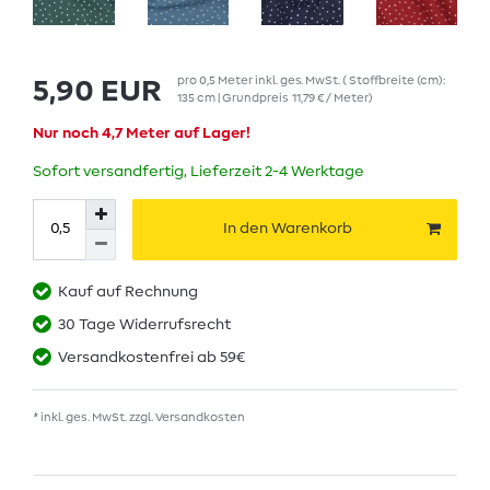
pro
0,5
Meter
inkl. ges. MwSt.
( Stoffbreite (cm):
5,90 EUR
135 cm | Grundpreis
11,79 € / Meter
)
Nur noch 4,7 Meter auf Lager!
Sofort versandfertig, Lieferzeit 2-4 Werktage
In den Warenkorb
Kauf auf Rechnung
30 Tage Widerrufsrecht
Versandkostenfrei ab 59€
* inkl. ges. MwSt. zzgl.
Versandkosten