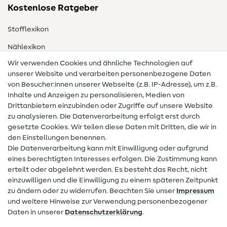
Kostenlose Ratgeber
Stofflexikon
Nählexikon
Wir verwenden Cookies und ähnliche Technologien auf
Nähanleitungen
unserer Website und verarbeiten personenbezogene Daten
von Besucher:innen unserer Webseite (z.B. IP-Adresse), um z.B.
Hilfe & Kontakt
Inhalte und Anzeigen zu personalisieren, Medien von
Drittanbietern einzubinden oder Zugriffe auf unsere Website
Kontakt
zu analysieren. Die Datenverarbeitung erfolgt erst durch
Infos zum Betreiberwechsel
gesetzte Cookies. Wir teilen diese Daten mit Dritten, die wir in
den Einstellungen benennen.
FAQ
Die Datenverarbeitung kann mit Einwilligung oder aufgrund
eines berechtigten Interesses erfolgen. Die Zustimmung kann
Widerrufsrecht
erteilt oder abgelehnt werden. Es besteht das Recht, nicht
Beliebt
einzuwilligen und die Einwilligung zu einem späteren Zeitpunkt
zu ändern oder zu widerrufen. Beachten Sie unser
Impressum
und weitere Hinweise zur Verwendung personenbezogener
Stoffe
Daten in unserer
Daten­schutz­erklärung
.
Nähzubehör