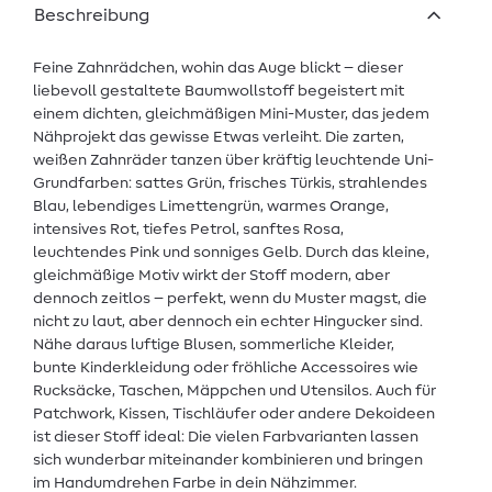
Beschreibung
Feine Zahnrädchen, wohin das Auge blickt – dieser
liebevoll gestaltete Baumwollstoff begeistert mit
einem dichten, gleichmäßigen Mini-Muster, das jedem
Nähprojekt das gewisse Etwas verleiht. Die zarten,
weißen Zahnräder tanzen über kräftig leuchtende Uni-
Grundfarben: sattes Grün, frisches Türkis, strahlendes
Blau, lebendiges Limettengrün, warmes Orange,
intensives Rot, tiefes Petrol, sanftes Rosa,
leuchtendes Pink und sonniges Gelb. Durch das kleine,
gleichmäßige Motiv wirkt der Stoff modern, aber
dennoch zeitlos – perfekt, wenn du Muster magst, die
nicht zu laut, aber dennoch ein echter Hingucker sind.
Nähe daraus luftige Blusen, sommerliche Kleider,
bunte Kinderkleidung oder fröhliche Accessoires wie
Rucksäcke, Taschen, Mäppchen und Utensilos. Auch für
Patchwork, Kissen, Tischläufer oder andere Dekoideen
ist dieser Stoff ideal: Die vielen Farbvarianten lassen
sich wunderbar miteinander kombinieren und bringen
im Handumdrehen Farbe in dein Nähzimmer.