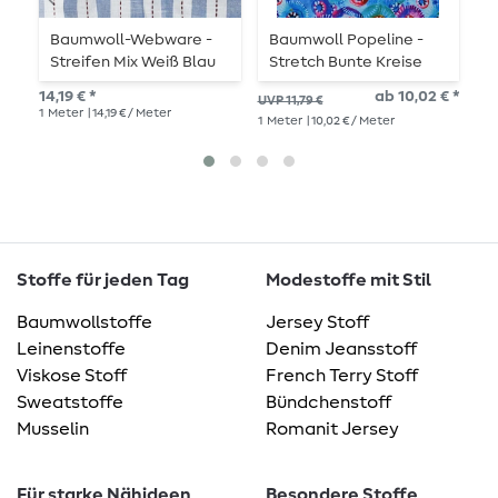
Baumwoll-Webware -
Baumwoll Popeline -
B
Streifen Mix Weiß Blau
Stretch Bunte Kreise
S
Garngefärbt
Blau
G
14,19 € *
ab 10,02 € *
UVP 11,79 €
UVP
1
Meter
| 14,19 € / Meter
1
Meter
| 10,02 € / Meter
1
Me
Stoffe für jeden Tag
Modestoffe mit Stil
Baumwollstoffe
Jersey Stoff
Leinenstoffe
Denim Jeansstoff
Viskose Stoff
French Terry Stoff
Sweatstoffe
Bündchenstoff
Musselin
Romanit Jersey
Für starke Nähideen
Besondere Stoffe