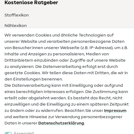
Kostenlose Ratgeber
Stofflexikon
Nählexikon
Wir verwenden Cookies und ähnliche Technologien auf
Nähanleitungen
unserer Website und verarbeiten personenbezogene Daten
von Besucher:innen unserer Webseite (z.B. IP-Adresse), um z.B.
Hilfe & Kontakt
Inhalte und Anzeigen zu personalisieren, Medien von
Drittanbietern einzubinden oder Zugriffe auf unsere Website
Kontakt
zu analysieren. Die Datenverarbeitung erfolgt erst durch
Infos zum Betreiberwechsel
gesetzte Cookies. Wir teilen diese Daten mit Dritten, die wir in
den Einstellungen benennen.
FAQ
Die Datenverarbeitung kann mit Einwilligung oder aufgrund
eines berechtigten Interesses erfolgen. Die Zustimmung kann
Widerrufsrecht
erteilt oder abgelehnt werden. Es besteht das Recht, nicht
Beliebt
einzuwilligen und die Einwilligung zu einem späteren Zeitpunkt
zu ändern oder zu widerrufen. Beachten Sie unser
Impressum
und weitere Hinweise zur Verwendung personenbezogener
Stoffe
Daten in unserer
Daten­schutz­erklärung
.
Nähzubehör
Essenziell