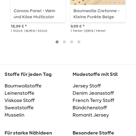
Canvas Panel - Wein
Baumwolle Cretonne -
B
und Käse Multicolor
Kleine Punkte Beige
P
Sand Wash
18,99 € *
9,99 € *
9,9
1
Stück
| 18,99 € / Stück
1
Meter
| 9,99 € / Meter
1
Me
Stoffe für jeden Tag
Modestoffe mit Stil
Baumwollstoffe
Jersey Stoff
Leinenstoffe
Denim Jeansstoff
Viskose Stoff
French Terry Stoff
Sweatstoffe
Bündchenstoff
Musselin
Romanit Jersey
Für starke Nähideen
Besondere Stoffe