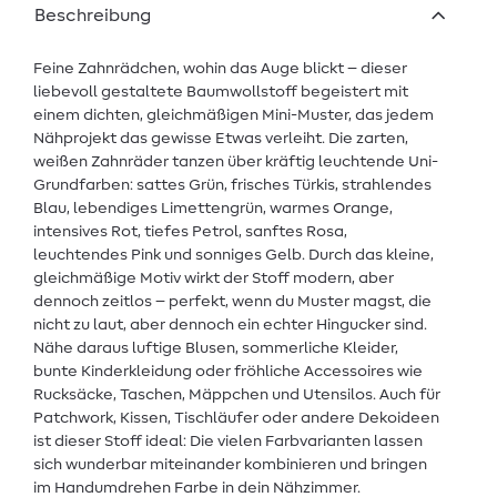
Beschreibung
Feine Zahnrädchen, wohin das Auge blickt – dieser
liebevoll gestaltete Baumwollstoff begeistert mit
einem dichten, gleichmäßigen Mini-Muster, das jedem
Nähprojekt das gewisse Etwas verleiht. Die zarten,
weißen Zahnräder tanzen über kräftig leuchtende Uni-
Grundfarben: sattes Grün, frisches Türkis, strahlendes
Blau, lebendiges Limettengrün, warmes Orange,
intensives Rot, tiefes Petrol, sanftes Rosa,
leuchtendes Pink und sonniges Gelb. Durch das kleine,
gleichmäßige Motiv wirkt der Stoff modern, aber
dennoch zeitlos – perfekt, wenn du Muster magst, die
nicht zu laut, aber dennoch ein echter Hingucker sind.
Nähe daraus luftige Blusen, sommerliche Kleider,
bunte Kinderkleidung oder fröhliche Accessoires wie
Rucksäcke, Taschen, Mäppchen und Utensilos. Auch für
Patchwork, Kissen, Tischläufer oder andere Dekoideen
ist dieser Stoff ideal: Die vielen Farbvarianten lassen
sich wunderbar miteinander kombinieren und bringen
im Handumdrehen Farbe in dein Nähzimmer.