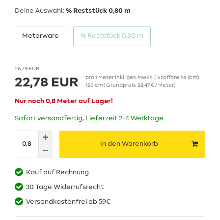
Deine Auswahl:
% Reststück 0,80 m
Meterware
% Reststück 0,80 m
26,79 EUR
pro
1
Meter
inkl. ges. MwSt.
( Stoffbreite (cm):
22,78 EUR
150 cm | Grundpreis
28,47 € / Meter
)
Nur noch 0,8 Meter auf Lager!
Sofort versandfertig, Lieferzeit 2-4 Werktage
In den Warenkorb
Kauf auf Rechnung
30 Tage Widerrufsrecht
Versandkostenfrei ab 59€