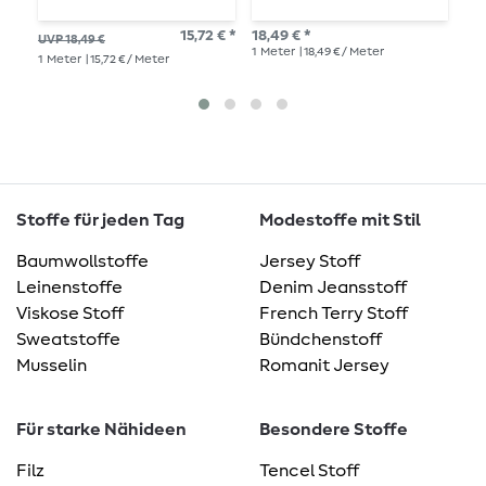
L
15,72 € *
18,49 € *
UVP 18,49 €
UVP
1
Meter
| 18,49 € / Meter
1
Meter
| 15,72 € / Meter
1
Me
Stoffe für jeden Tag
Modestoffe mit Stil
Baumwollstoffe
Jersey Stoff
Leinenstoffe
Denim Jeansstoff
Viskose Stoff
French Terry Stoff
Sweatstoffe
Bündchenstoff
Musselin
Romanit Jersey
Für starke Nähideen
Besondere Stoffe
Filz
Tencel Stoff