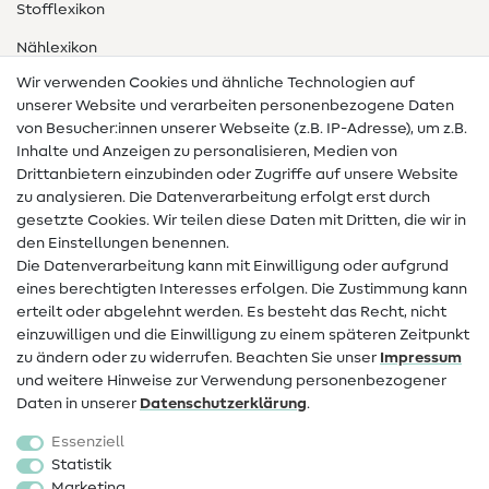
Stofflexikon
Nählexikon
Wir verwenden Cookies und ähnliche Technologien auf
Nähanleitungen
unserer Website und verarbeiten personenbezogene Daten
von Besucher:innen unserer Webseite (z.B. IP-Adresse), um z.B.
Hilfe & Kontakt
Inhalte und Anzeigen zu personalisieren, Medien von
Drittanbietern einzubinden oder Zugriffe auf unsere Website
Kontakt
zu analysieren. Die Datenverarbeitung erfolgt erst durch
Infos zum Betreiberwechsel
gesetzte Cookies. Wir teilen diese Daten mit Dritten, die wir in
den Einstellungen benennen.
FAQ
Die Datenverarbeitung kann mit Einwilligung oder aufgrund
eines berechtigten Interesses erfolgen. Die Zustimmung kann
Widerrufsrecht
erteilt oder abgelehnt werden. Es besteht das Recht, nicht
Beliebt
einzuwilligen und die Einwilligung zu einem späteren Zeitpunkt
zu ändern oder zu widerrufen. Beachten Sie unser
Impressum
und weitere Hinweise zur Verwendung personenbezogener
Stoffe
Daten in unserer
Daten­schutz­erklärung
.
Nähzubehör
Essenziell
Sale
Statistik
Marketing