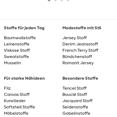
Stoffe für jeden Tag
Modestoffe mit Stil
Baumwollstoffe
Jersey Stoff
Leinenstoffe
Denim Jeansstoff
Viskose Stoff
French Terry Stoff
Sweatstoffe
Bündchenstoff
Musselin
Romanit Jersey
Für starke Nähideen
Besondere Stoffe
Filz
Tencel Stoff
Canvas Stoff
Bouclé Stoff
Kunstleder
Jacquard Stoff
Softshell Stoffe
Seidenstoffe
Möbelstoffe
Gobelinstoffe