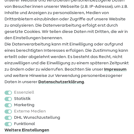
unserer Website und verarbeiten personenbezogene Daten
von Besucher:innen unserer Webseite (z.B. IP-Adresse), um z.B.
Hilfe & Kontakt
Inhalte und Anzeigen zu personalisieren, Medien von
Drittanbietern einzubinden oder Zugriffe auf unsere Website
Kontakt
zu analysieren. Die Datenverarbeitung erfolgt erst durch
Infos zum Betreiberwechsel
gesetzte Cookies. Wir teilen diese Daten mit Dritten, die wir in
den Einstellungen benennen.
FAQ
Die Datenverarbeitung kann mit Einwilligung oder aufgrund
eines berechtigten Interesses erfolgen. Die Zustimmung kann
Widerrufsrecht
erteilt oder abgelehnt werden. Es besteht das Recht, nicht
Beliebt
einzuwilligen und die Einwilligung zu einem späteren Zeitpunkt
zu ändern oder zu widerrufen. Beachten Sie unser
Impressum
und weitere Hinweise zur Verwendung personenbezogener
Stoffe
Daten in unserer
Daten­schutz­erklärung
.
Nähzubehör
Essenziell
Sale
Statistik
Marketing
Schnittmuster
Externe Medien
DHL Wunschzustellung
Funktional
Weitere Einstellungen