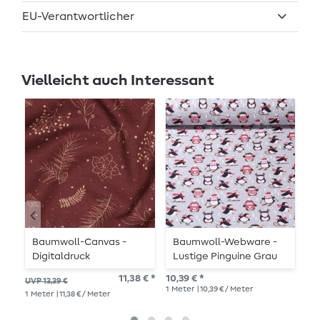
EU-Verantwortlicher
Vielleicht auch Interessant
Baumwoll-Canvas -
Baumwoll-Webware -
B
Digitaldruck
Lustige Pinguine Grau
W
Weihnachtszweige
A
11,38 € *
10,39 € *
33,
UVP 13,39 €
Bordeaux
1
Meter
| 10,39 € / Meter
1
St
1
Meter
| 11,38 € / Meter