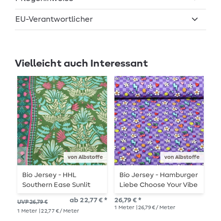
EU-Verantwortlicher
Vielleicht auch Interessant
von Albstoffe
von Albstoffe
Bio Jersey - HHL
Bio Jersey - Hamburger
F
Southern Ease Sunlit
Liebe Choose Your Vibe
H
Botanica Grün
Be You Lila
S
ab 22,77 € *
26,79 € *
25,
UVP 26,79 €
1
Meter
| 26,79 € / Meter
1
Me
1
Meter
| 22,77 € / Meter