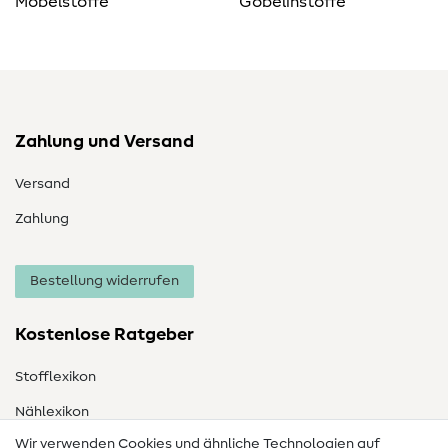
Möbelstoffe
Gobelinstoffe
Zahlung und Versand
Versand
Zahlung
Bestellung widerrufen
Kostenlose Ratgeber
Stofflexikon
Nählexikon
Wir verwenden Cookies und ähnliche Technologien auf
Nähanleitungen