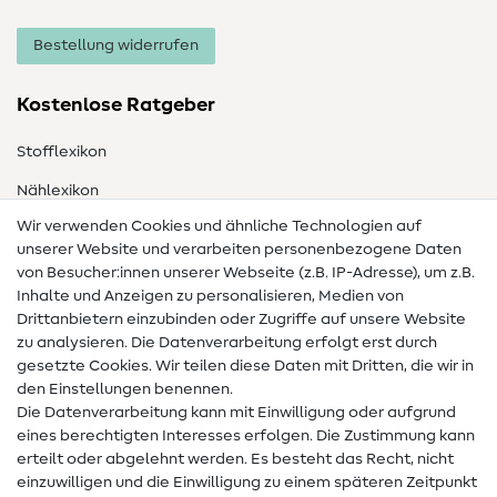
Bestellung widerrufen
Kostenlose Ratgeber
Stofflexikon
Nählexikon
Wir verwenden Cookies und ähnliche Technologien auf
Nähanleitungen
unserer Website und verarbeiten personenbezogene Daten
von Besucher:innen unserer Webseite (z.B. IP-Adresse), um z.B.
Hilfe & Kontakt
Inhalte und Anzeigen zu personalisieren, Medien von
Drittanbietern einzubinden oder Zugriffe auf unsere Website
Kontakt
zu analysieren. Die Datenverarbeitung erfolgt erst durch
Infos zum Betreiberwechsel
gesetzte Cookies. Wir teilen diese Daten mit Dritten, die wir in
den Einstellungen benennen.
FAQ
Die Datenverarbeitung kann mit Einwilligung oder aufgrund
eines berechtigten Interesses erfolgen. Die Zustimmung kann
Widerrufsrecht
erteilt oder abgelehnt werden. Es besteht das Recht, nicht
Beliebt
einzuwilligen und die Einwilligung zu einem späteren Zeitpunkt