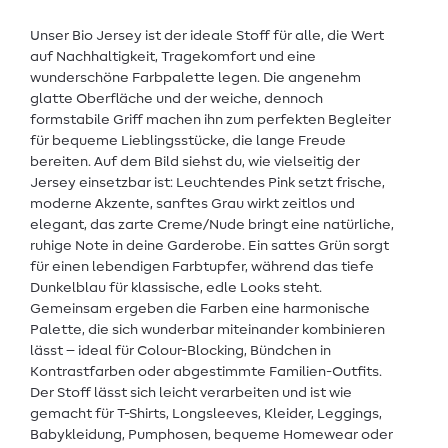
Unser Bio Jersey ist der ideale Stoff für alle, die Wert
auf Nachhaltigkeit, Tragekomfort und eine
wunderschöne Farbpalette legen. Die angenehm
glatte Oberfläche und der weiche, dennoch
formstabile Griff machen ihn zum perfekten Begleiter
für bequeme Lieblingsstücke, die lange Freude
bereiten. Auf dem Bild siehst du, wie vielseitig der
Jersey einsetzbar ist: Leuchtendes Pink setzt frische,
moderne Akzente, sanftes Grau wirkt zeitlos und
elegant, das zarte Creme/Nude bringt eine natürliche,
ruhige Note in deine Garderobe. Ein sattes Grün sorgt
für einen lebendigen Farbtupfer, während das tiefe
Dunkelblau für klassische, edle Looks steht.
Gemeinsam ergeben die Farben eine harmonische
Palette, die sich wunderbar miteinander kombinieren
lässt – ideal für Colour-Blocking, Bündchen in
Kontrastfarben oder abgestimmte Familien-Outfits.
Der Stoff lässt sich leicht verarbeiten und ist wie
gemacht für T-Shirts, Longsleeves, Kleider, Leggings,
Babykleidung, Pumphosen, bequeme Homewear oder