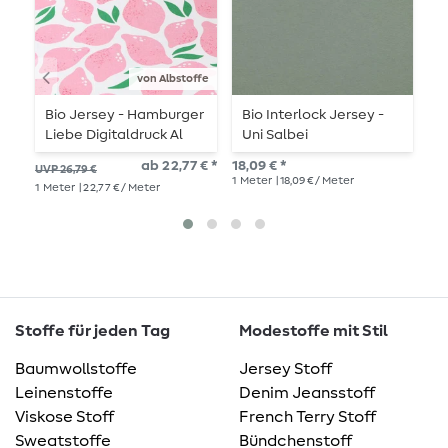
von Albstoffe
Bio Jersey - Hamburger
Bio Interlock Jersey -
B
Liebe Digitaldruck Al
Uni Salbei
B
Lago Limone Rosa
ab 22,77 € *
18,09 € *
15,
UVP 26,79 €
1
Meter
| 18,09 € / Meter
1
Me
1
Meter
| 22,77 € / Meter
Stoffe für jeden Tag
Modestoffe mit Stil
Baumwollstoffe
Jersey Stoff
Leinenstoffe
Denim Jeansstoff
Viskose Stoff
French Terry Stoff
Sweatstoffe
Bündchenstoff