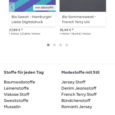
von Albstoffe
Bio Sweat - Hamburger
Bio Sommersweat -
B
Liebe Digitaldruck
French Terry Uni
F
Stripemania Solid
Jeansblau
0
27,89 € *
18,49 € *
UVP
Petrol Lila
1
Meter
| 27,89 € / Meter
1
Meter
| 18,49 € / Meter
1
Me
Stoffe für jeden Tag
Modestoffe mit Stil
Baumwollstoffe
Jersey Stoff
Leinenstoffe
Denim Jeansstoff
Viskose Stoff
French Terry Stoff
Sweatstoffe
Bündchenstoff
Musselin
Romanit Jersey