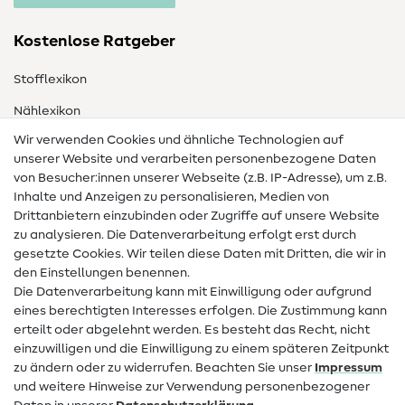
Kostenlose Ratgeber
Stofflexikon
Nählexikon
Wir verwenden Cookies und ähnliche Technologien auf
Nähanleitungen
unserer Website und verarbeiten personenbezogene Daten
von Besucher:innen unserer Webseite (z.B. IP-Adresse), um z.B.
Hilfe & Kontakt
Inhalte und Anzeigen zu personalisieren, Medien von
Drittanbietern einzubinden oder Zugriffe auf unsere Website
Kontakt
zu analysieren. Die Datenverarbeitung erfolgt erst durch
Infos zum Betreiberwechsel
gesetzte Cookies. Wir teilen diese Daten mit Dritten, die wir in
den Einstellungen benennen.
FAQ
Die Datenverarbeitung kann mit Einwilligung oder aufgrund
eines berechtigten Interesses erfolgen. Die Zustimmung kann
Widerrufsrecht
erteilt oder abgelehnt werden. Es besteht das Recht, nicht
Beliebt
einzuwilligen und die Einwilligung zu einem späteren Zeitpunkt
zu ändern oder zu widerrufen. Beachten Sie unser
Impressum
und weitere Hinweise zur Verwendung personenbezogener
Stoffe