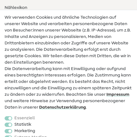
Nählexikon
Wir verwenden Cookies und ähnliche Technologien auf
Nähanleitungen
unserer Website und verarbeiten personenbezogene Daten
von Besucher:innen unserer Webseite (z.B. IP-Adresse), um z.B.
Hilfe & Kontakt
Inhalte und Anzeigen zu personalisieren, Medien von
Drittanbietern einzubinden oder Zugriffe auf unsere Website
Kontakt
zu analysieren. Die Datenverarbeitung erfolgt erst durch
Infos zum Betreiberwechsel
gesetzte Cookies. Wir teilen diese Daten mit Dritten, die wir in
den Einstellungen benennen.
FAQ
Die Datenverarbeitung kann mit Einwilligung oder aufgrund
eines berechtigten Interesses erfolgen. Die Zustimmung kann
Widerrufsrecht
erteilt oder abgelehnt werden. Es besteht das Recht, nicht
Beliebt
einzuwilligen und die Einwilligung zu einem späteren Zeitpunkt
zu ändern oder zu widerrufen. Beachten Sie unser
Impressum
und weitere Hinweise zur Verwendung personenbezogener
Stoffe
Daten in unserer
Daten­schutz­erklärung
.
Nähzubehör
Essenziell
Sale
Statistik
Marketing
Schnittmuster