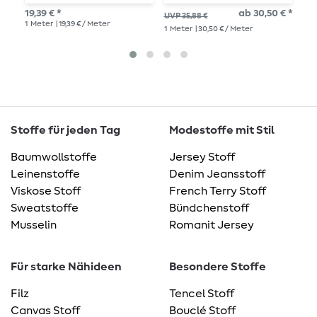
Füchse Offwhite
19,39 € *
ab 30,50 € *
29,
UVP 35,88 €
1
Meter
| 19,39 € / Meter
1
Me
1
Meter
| 30,50 € / Meter
Stoffe für jeden Tag
Modestoffe mit Stil
Baumwollstoffe
Jersey Stoff
Leinenstoffe
Denim Jeansstoff
Viskose Stoff
French Terry Stoff
Sweatstoffe
Bündchenstoff
Musselin
Romanit Jersey
Für starke Nähideen
Besondere Stoffe
Filz
Tencel Stoff
Canvas Stoff
Bouclé Stoff