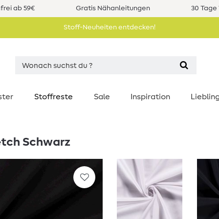
rei ab 59€
Gratis Nähanleitungen
30 Tage 
Stoff-Neuheiten entdecken!
ster
Stoffreste
Sale
Inspiration
Liebli
retch Schwarz