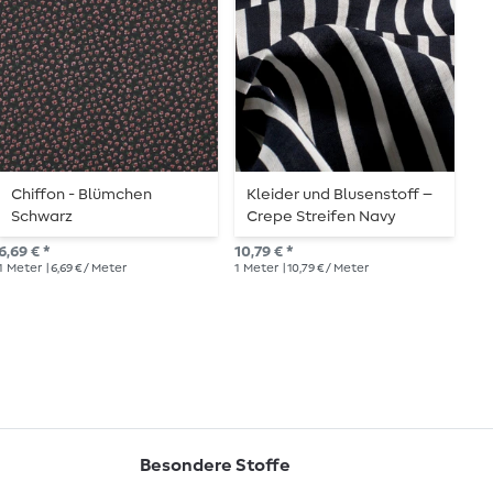
Chiffon - Blümchen
Kleider und Blusenstoff –
V
Schwarz
Crepe Streifen Navy
M
6,69 € *
10,79 € *
10,
1
Meter
| 6,69 € / Meter
1
Meter
| 10,79 € / Meter
1
Me
Besondere Stoffe