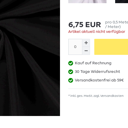
pro
0,5
Met
6,75 EUR
/ Meter
)
Artikel aktuell nicht verfügbar
Kauf auf Rechnung
30 Tage Widerrufsrecht
Versandkostenfrei ab 59€
* inkl. ges. MwSt. zzgl.
Versandkosten