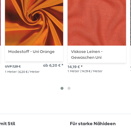
Modestoff - Uni Orange
Viskose Leinen -
Gewaschen Uni
Terracotta
ab 6,20 € *
UVP 7,29 €
14,19 € *
1
Meter
| 14,19 € / Meter
1
Meter
| 6,20 € / Meter
it Stil
Für starke Nähideen