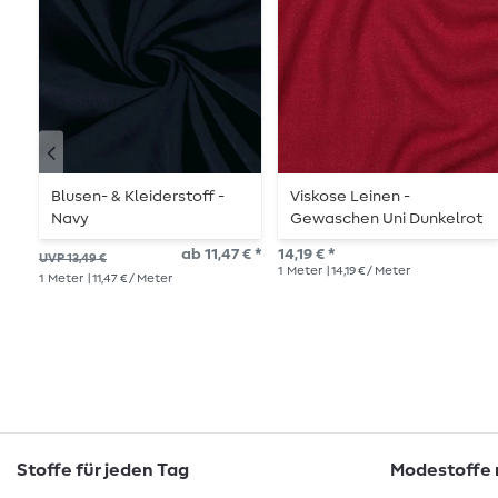
Blusen- & Kleiderstoff -
Viskose Leinen -
Navy
Gewaschen Uni Dunkelrot
ab 11,47 € *
14,19 € *
UVP 13,49 €
1
Meter
| 14,19 € / Meter
1
Meter
| 11,47 € / Meter
Stoffe für jeden Tag
Modestoffe m