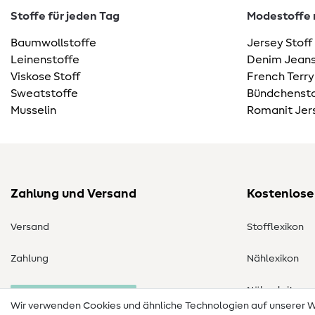
Stoffe für jeden Tag
Modestoffe m
Baumwollstoffe
Jersey Stoff
Leinenstoffe
Denim Jeans
Viskose Stoff
French Terry
Sweatstoffe
Bündchensto
Musselin
Romanit Jer
Zahlung und Versand
Kostenlose
Versand
Stofflexikon
Zahlung
Nählexikon
Nähanleitung
Bestellung widerrufen
Wir verwenden Cookies und ähnliche Technologien auf unserer