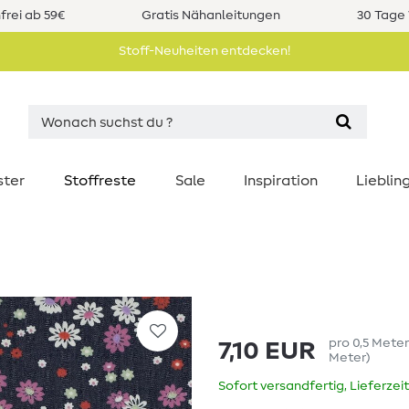
rei ab 59€
Gratis Nähanleitungen
30 Tage 
Stoff-Neuheiten entdecken!
ster
Stoffreste
Sale
Inspiration
Liebli
pro
0,5
Mete
7,10 EUR
Meter
)
Sofort versandfertig, Lieferzei