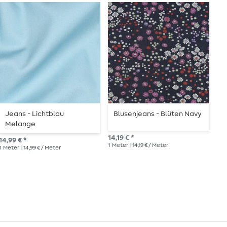
Jeans - Lichtblau
Blusenjeans - Blüten Navy
H
Melange
L
E
14,19 € *
14,99 € *
14,
1
Meter
| 14,19 € / Meter
1
Meter
| 14,99 € / Meter
1
Me