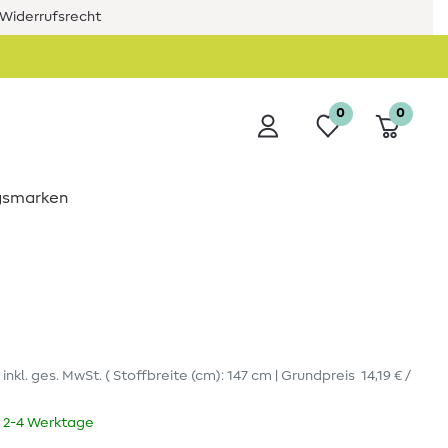
Widerrufsrecht
0
0
ngsmarken
r
inkl. ges. MwSt.
( Stoffbreite (cm): 147 cm | Grundpreis
14,19 € /
t 2-4 Werktage