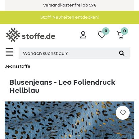
Versandkostenfrei ab 59€
Stoff-Neuheiten entdecken!
0
0
☰
Jeansstoffe
Blusenjeans - Leo Foliendruck
Hellblau