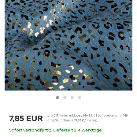
pro
0,5
Meter
inkl. ges. MwSt.
( Stoffbreite (cm): 148
7,85 EUR
cm | Grundpreis
15,69 € / Meter
)
Sofort versandfertig, Lieferzeit 2-4 Werktage