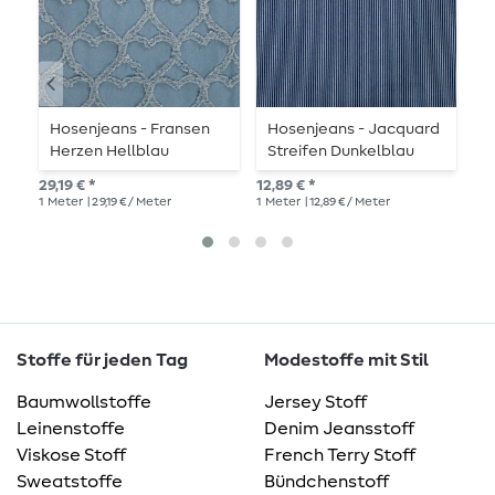
Hosenjeans - Fransen
Hosenjeans - Jacquard
H
Herzen Hellblau
Streifen Dunkelblau
H
29,19 € *
12,89 € *
13,
1
Meter
| 29,19 € / Meter
1
Meter
| 12,89 € / Meter
1
Me
Stoffe für jeden Tag
Modestoffe mit Stil
Baumwollstoffe
Jersey Stoff
Leinenstoffe
Denim Jeansstoff
Viskose Stoff
French Terry Stoff
Sweatstoffe
Bündchenstoff