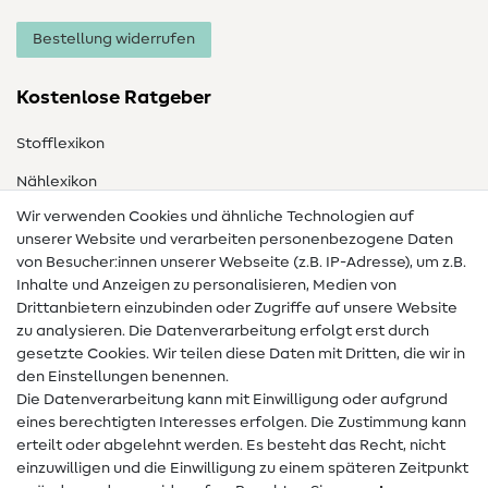
Bestellung widerrufen
Kostenlose Ratgeber
Stofflexikon
Nählexikon
Wir verwenden Cookies und ähnliche Technologien auf
Nähanleitungen
unserer Website und verarbeiten personenbezogene Daten
Hilfe & Kontakt
von Besucher:innen unserer Webseite (z.B. IP-Adresse), um z.B.
Inhalte und Anzeigen zu personalisieren, Medien von
Drittanbietern einzubinden oder Zugriffe auf unsere Website
Kontakt
zu analysieren. Die Datenverarbeitung erfolgt erst durch
Infos zum Betreiberwechsel
gesetzte Cookies. Wir teilen diese Daten mit Dritten, die wir in
den Einstellungen benennen.
FAQ
Die Datenverarbeitung kann mit Einwilligung oder aufgrund
eines berechtigten Interesses erfolgen. Die Zustimmung kann
Widerrufsrecht
erteilt oder abgelehnt werden. Es besteht das Recht, nicht
Beliebt
einzuwilligen und die Einwilligung zu einem späteren Zeitpunkt