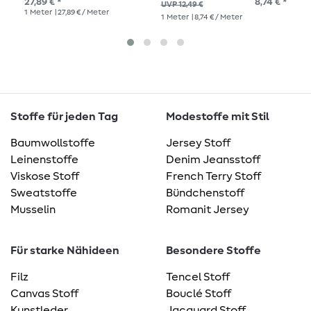
27,89 € *
8,74 € *
11,
UVP 12,49 €
1
Meter
| 27,89 € / Meter
1
Me
1
Meter
| 8,74 € / Meter
Stoffe für jeden Tag
Modestoffe mit Stil
Baumwollstoffe
Jersey Stoff
Leinenstoffe
Denim Jeansstoff
Viskose Stoff
French Terry Stoff
Sweatstoffe
Bündchenstoff
Musselin
Romanit Jersey
Für starke Nähideen
Besondere Stoffe
Filz
Tencel Stoff
Canvas Stoff
Bouclé Stoff
Kunstleder
Jacquard Stoff