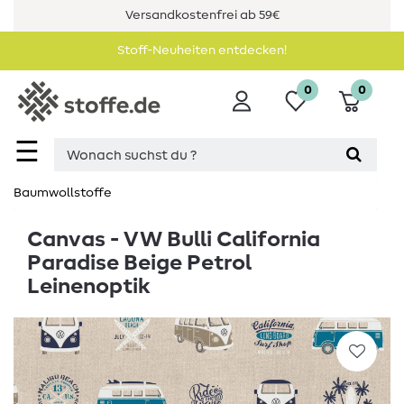
Versandkostenfrei ab 59€
Stoff-Neuheiten entdecken!
0
0
☰
Baumwollstoffe
Canvas - VW Bulli California
Paradise Beige Petrol
Leinenoptik