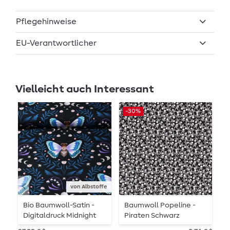
Pflegehinweise
EU-Verantwortlicher
Vielleicht auch Interessant
-30%
von Albstoffe
Bio Baumwoll-Satin -
Baumwoll Popeline -
B
Digitaldruck Midnight
Piraten Schwarz
B
Moth Schwarz Blau
D