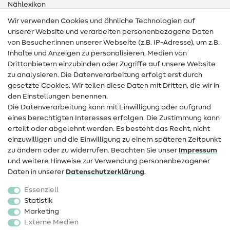
Nählexikon
Wir verwenden Cookies und ähnliche Technologien auf
Nähanleitungen
unserer Website und verarbeiten personenbezogene Daten
von Besucher:innen unserer Webseite (z.B. IP-Adresse), um z.B.
Hilfe & Kontakt
Inhalte und Anzeigen zu personalisieren, Medien von
Drittanbietern einzubinden oder Zugriffe auf unsere Website
Kontakt
zu analysieren. Die Datenverarbeitung erfolgt erst durch
Infos zum Betreiberwechsel
gesetzte Cookies. Wir teilen diese Daten mit Dritten, die wir in
den Einstellungen benennen.
FAQ
Die Datenverarbeitung kann mit Einwilligung oder aufgrund
eines berechtigten Interesses erfolgen. Die Zustimmung kann
Widerrufsrecht
erteilt oder abgelehnt werden. Es besteht das Recht, nicht
Beliebt
einzuwilligen und die Einwilligung zu einem späteren Zeitpunkt
zu ändern oder zu widerrufen. Beachten Sie unser
Impressum
und weitere Hinweise zur Verwendung personenbezogener
Stoffe
Daten in unserer
Daten­schutz­erklärung
.
Nähzubehör
Essenziell
Sale
Statistik
Marketing
Schnittmuster
Externe Medien