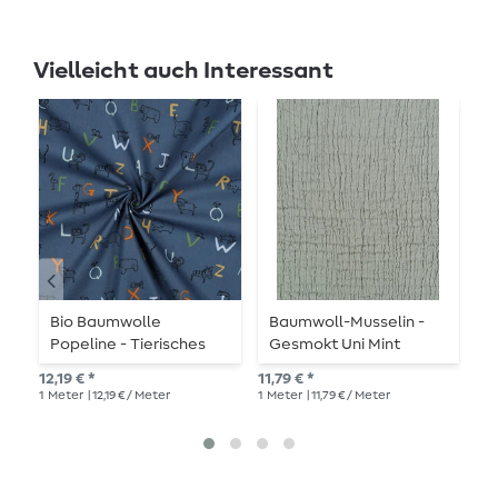
Vielleicht auch Interessant
Bio Baumwolle
Baumwoll-Musselin -
B
Popeline - Tierisches
Gesmokt Uni Mint
F
Alphabet Jeansblau
D
12,19 € *
11,79 € *
10,
1
Meter
| 12,19 € / Meter
1
Meter
| 11,79 € / Meter
1
Me