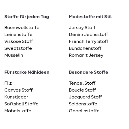
Stoffe für jeden Tag
Modestoffe mit Stil
Baumwollstoffe
Jersey Stoff
Leinenstoffe
Denim Jeansstoff
Viskose Stoff
French Terry Stoff
Sweatstoffe
Bündchenstoff
Musselin
Romanit Jersey
Für starke Nähideen
Besondere Stoffe
Filz
Tencel Stoff
Canvas Stoff
Bouclé Stoff
Kunstleder
Jacquard Stoff
Softshell Stoffe
Seidenstoffe
Möbelstoffe
Gobelinstoffe