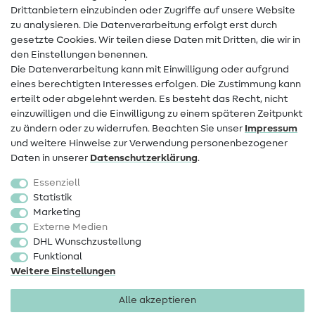
Drittanbietern einzubinden oder Zugriffe auf unsere Website
Kontakt
zu analysieren. Die Datenverarbeitung erfolgt erst durch
Infos zum Betreiberwechsel
gesetzte Cookies. Wir teilen diese Daten mit Dritten, die wir in
den Einstellungen benennen.
FAQ
Die Datenverarbeitung kann mit Einwilligung oder aufgrund
eines berechtigten Interesses erfolgen. Die Zustimmung kann
Widerrufsrecht
erteilt oder abgelehnt werden. Es besteht das Recht, nicht
Beliebt
einzuwilligen und die Einwilligung zu einem späteren Zeitpunkt
zu ändern oder zu widerrufen. Beachten Sie unser
Impressum
und weitere Hinweise zur Verwendung personenbezogener
Stoffe
Daten in unserer
Daten­schutz­erklärung
.
Nähzubehör
Essenziell
Sale
Statistik
Marketing
Schnittmuster
Externe Medien
DHL Wunschzustellung
Funktional
Weitere Einstellungen
Alle akzeptieren
Impressum
Datenschutz
AGB