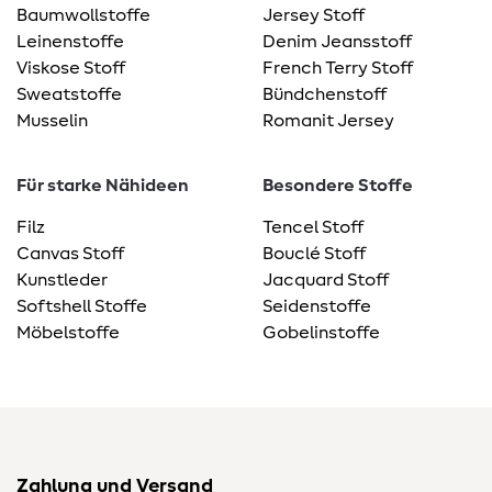
Baumwollstoffe
Jersey Stoff
Leinenstoffe
Denim Jeansstoff
Viskose Stoff
French Terry Stoff
Sweatstoffe
Bündchenstoff
Musselin
Romanit Jersey
Für starke Nähideen
Besondere Stoffe
Filz
Tencel Stoff
Canvas Stoff
Bouclé Stoff
Kunstleder
Jacquard Stoff
Softshell Stoffe
Seidenstoffe
Möbelstoffe
Gobelinstoffe
Zahlung und Versand