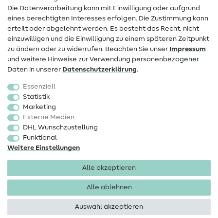
FAQ
Die Datenverarbeitung kann mit Einwilligung oder aufgrund
eines berechtigten Interesses erfolgen. Die Zustimmung kann
Widerrufsrecht
erteilt oder abgelehnt werden. Es besteht das Recht, nicht
Beliebt
einzuwilligen und die Einwilligung zu einem späteren Zeitpunkt
zu ändern oder zu widerrufen. Beachten Sie unser
Impressum
und weitere Hinweise zur Verwendung personenbezogener
Stoffe
Daten in unserer
Daten­schutz­erklärung
.
Nähzubehör
Essenziell
Sale
Statistik
Marketing
Schnittmuster
Externe Medien
DHL Wunschzustellung
Funktional
Weitere Einstellungen
Alle akzeptieren
Impressum
Datenschutz
AGB
Widerrufsbelehrung
Alle ablehnen
Auswahl akzeptieren
Copyright 2026 SewIY GmbH