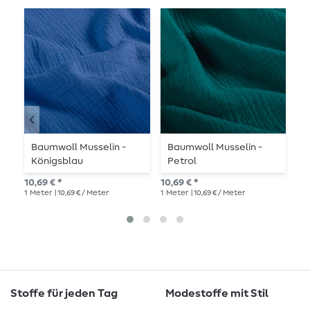
Baumwoll Musselin -
Baumwoll Musselin -
M
Königsblau
Petrol
G
10,69 € *
10,69 € *
12,
1
Meter
| 10,69 € / Meter
1
Meter
| 10,69 € / Meter
1
Me
Stoffe für jeden Tag
Modestoffe mit Stil