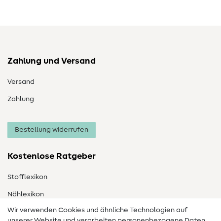
Zahlung und Versand
Versand
Zahlung
Bestellung widerrufen
Kostenlose Ratgeber
Stofflexikon
Nählexikon
Wir verwenden Cookies und ähnliche Technologien auf
Nähanleitungen
unserer Website und verarbeiten personenbezogene Daten