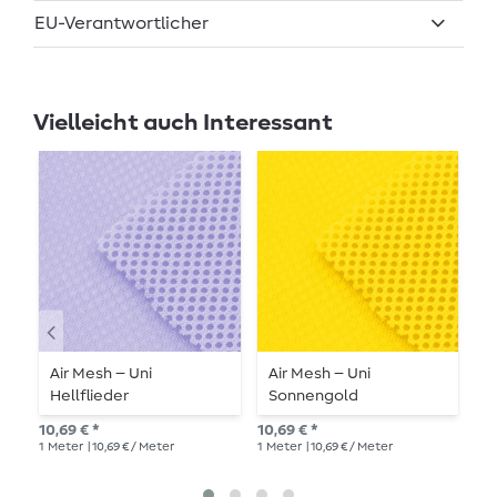
EU-Verantwortlicher
Vielleicht auch Interessant
Air Mesh – Uni
Air Mesh – Uni
T
Hellflieder
Sonnengold
D
10,69 € *
10,69 € *
17,
1
Meter
| 10,69 € / Meter
1
Meter
| 10,69 € / Meter
1
Me