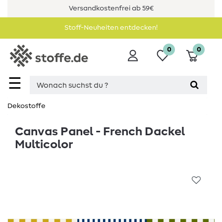
Versandkostenfrei ab 59€
Stoff-Neuheiten entdecken!
0
0
☰
Dekostoffe
Canvas Panel - French Dackel
Multicolor