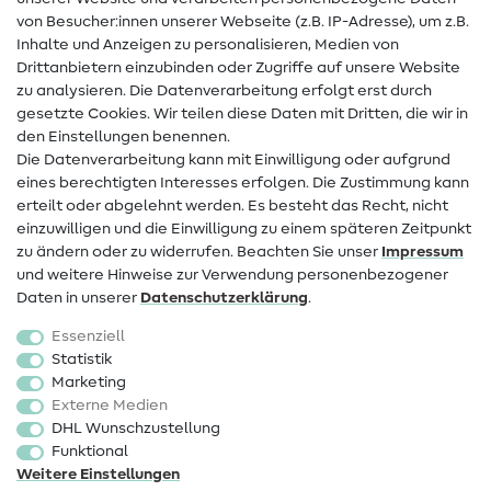
von Besucher:innen unserer Webseite (z.B. IP-Adresse), um z.B.
Hilfe & Kontakt
Inhalte und Anzeigen zu personalisieren, Medien von
Drittanbietern einzubinden oder Zugriffe auf unsere Website
Kontakt
zu analysieren. Die Datenverarbeitung erfolgt erst durch
Infos zum Betreiberwechsel
gesetzte Cookies. Wir teilen diese Daten mit Dritten, die wir in
den Einstellungen benennen.
FAQ
Die Datenverarbeitung kann mit Einwilligung oder aufgrund
eines berechtigten Interesses erfolgen. Die Zustimmung kann
Widerrufsrecht
erteilt oder abgelehnt werden. Es besteht das Recht, nicht
Beliebt
einzuwilligen und die Einwilligung zu einem späteren Zeitpunkt
zu ändern oder zu widerrufen. Beachten Sie unser
Impressum
und weitere Hinweise zur Verwendung personenbezogener
Stoffe
Daten in unserer
Daten­schutz­erklärung
.
Nähzubehör
Essenziell
Sale
Statistik
Marketing
Schnittmuster
Externe Medien
DHL Wunschzustellung
Funktional
Weitere Einstellungen