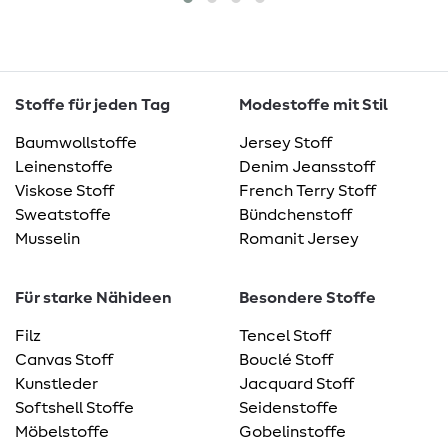
Stoffe für jeden Tag
Modestoffe mit Stil
Baumwollstoffe
Jersey Stoff
Leinenstoffe
Denim Jeansstoff
Viskose Stoff
French Terry Stoff
Sweatstoffe
Bündchenstoff
Musselin
Romanit Jersey
Für starke Nähideen
Besondere Stoffe
Filz
Tencel Stoff
Canvas Stoff
Bouclé Stoff
Kunstleder
Jacquard Stoff
Softshell Stoffe
Seidenstoffe
Möbelstoffe
Gobelinstoffe