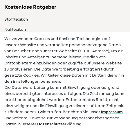
Kostenlose Ratgeber
Stofflexikon
Nählexikon
Wir verwenden Cookies und ähnliche Technologien auf
Nähanleitungen
unserer Website und verarbeiten personenbezogene Daten
von Besucher:innen unserer Webseite (z.B. IP-Adresse), um z.B.
Hilfe & Kontakt
Inhalte und Anzeigen zu personalisieren, Medien von
Drittanbietern einzubinden oder Zugriffe auf unsere Website
Kontakt
zu analysieren. Die Datenverarbeitung erfolgt erst durch
Infos zum Betreiberwechsel
gesetzte Cookies. Wir teilen diese Daten mit Dritten, die wir in
den Einstellungen benennen.
FAQ
Die Datenverarbeitung kann mit Einwilligung oder aufgrund
eines berechtigten Interesses erfolgen. Die Zustimmung kann
Widerrufsrecht
erteilt oder abgelehnt werden. Es besteht das Recht, nicht
Beliebt
einzuwilligen und die Einwilligung zu einem späteren Zeitpunkt
zu ändern oder zu widerrufen. Beachten Sie unser
Impressum
und weitere Hinweise zur Verwendung personenbezogener
Stoffe
Daten in unserer
Daten­schutz­erklärung
.
Nähzubehör