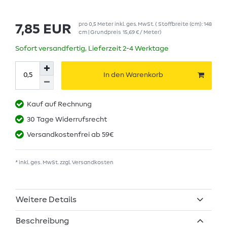
pro
0,5
Meter
inkl. ges. MwSt.
( Stoffbreite (cm): 148
7,85 EUR
cm | Grundpreis
15,69 € / Meter
)
Sofort versandfertig, Lieferzeit 2-4 Werktage
In den Warenkorb
Kauf auf Rechnung
30 Tage Widerrufsrecht
Versandkostenfrei ab 59€
* inkl. ges. MwSt. zzgl.
Versandkosten
Weitere Details
Beschreibung