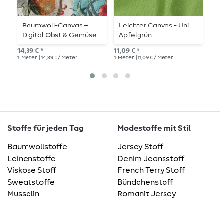
Baumwoll-Canvas –
Leichter Canvas - Uni
B
Digital Obst & Gemüse
Apfelgrün
W
Multicolor
14,39 € *
11,09 € *
15,
1
Meter
| 14,39 € / Meter
1
Meter
| 11,09 € / Meter
1
Me
Stoffe für jeden Tag
Modestoffe mit Stil
Baumwollstoffe
Jersey Stoff
Leinenstoffe
Denim Jeansstoff
Viskose Stoff
French Terry Stoff
Sweatstoffe
Bündchenstoff
Musselin
Romanit Jersey