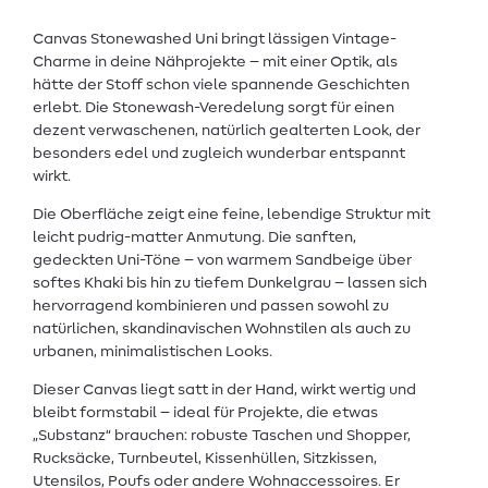
Canvas Stonewashed Uni bringt lässigen Vintage-
Charme in deine Nähprojekte – mit einer Optik, als
hätte der Stoff schon viele spannende Geschichten
erlebt. Die Stonewash-Veredelung sorgt für einen
dezent verwaschenen, natürlich gealterten Look, der
besonders edel und zugleich wunderbar entspannt
wirkt.
Die Oberfläche zeigt eine feine, lebendige Struktur mit
leicht pudrig-matter Anmutung. Die sanften,
gedeckten Uni-Töne – von warmem Sandbeige über
softes Khaki bis hin zu tiefem Dunkelgrau – lassen sich
hervorragend kombinieren und passen sowohl zu
natürlichen, skandinavischen Wohnstilen als auch zu
urbanen, minimalistischen Looks.
Dieser Canvas liegt satt in der Hand, wirkt wertig und
bleibt formstabil – ideal für Projekte, die etwas
„Substanz“ brauchen: robuste Taschen und Shopper,
Rucksäcke, Turnbeutel, Kissenhüllen, Sitzkissen,
Utensilos, Poufs oder andere Wohnaccessoires. Er