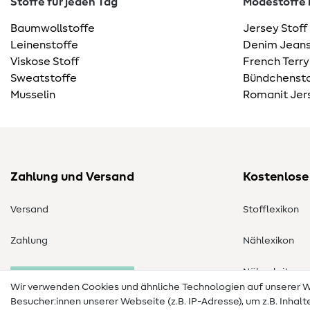
Stoffe für jeden Tag
Modestoffe m
Baumwollstoffe
Jersey Stoff
Leinenstoffe
Denim Jeans
Viskose Stoff
French Terry
Sweatstoffe
Bündchensto
Musselin
Romanit Jer
Zahlung und Versand
Kostenlose
Versand
Stofflexikon
Zahlung
Nählexikon
Nähanleitung
Bestellung widerrufen
Wir verwenden Cookies und ähnliche Technologien auf unserer
Besucher:innen unserer Webseite (z.B. IP-Adresse), um z.B. Inhal