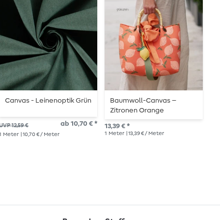
Canvas - Leinenoptik Grün
Baumwoll-Canvas –
B
Zitronen Orange
D
W
ab 10,70 € *
UVP 12,59 €
13,39 € *
13,
B
1
Meter
| 13,39 € / Meter
1
Me
1
Meter
| 10,70 € / Meter