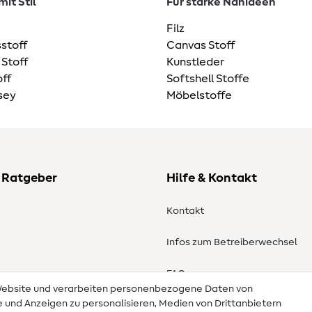
it Stil
Für starke Nähideen
Filz
stoff
Canvas Stoff
 Stoff
Kunstleder
ff
Softshell Stoffe
sey
Möbelstoffe
 Ratgeber
Hilfe & Kontakt
Kontakt
Infos zum Betreiberwechsel
en
FAQ
 Website und verarbeiten personenbezogene Daten von
te und Anzeigen zu personalisieren, Medien von Drittanbietern
Widerrufsrecht