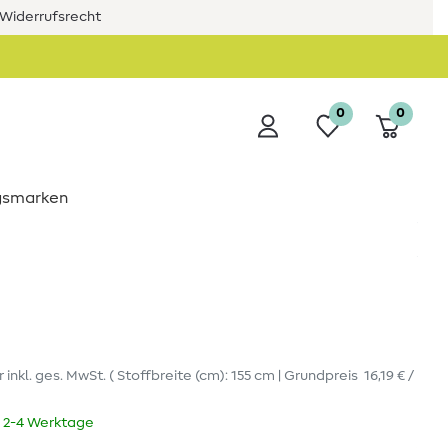
Widerrufsrecht
0
0
ngsmarken
r
inkl. ges. MwSt.
( Stoffbreite (cm): 155 cm | Grundpreis
16,19 € /
t 2-4 Werktage