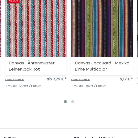
-28%
Canvas - Ährenmuster
Canvas Jacquard - Mexiko
Leinenlook Rot
Lime Multicolor
ab 7,79 € *
9,17 € *
UVP 10,79 €
UVP 10,79 €
1
Meter
| 7,79 € / Meter
1
Meter
| 9,17 € / Meter