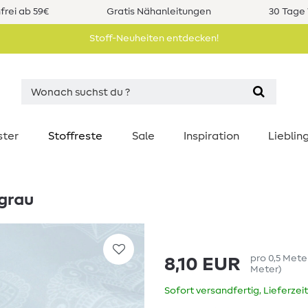
rei ab 59€
Gratis Nähanleitungen
30 Tage 
Stoff-Neuheiten entdecken!
ster
Stoffreste
Sale
Inspiration
Liebli
grau
pro
0,5
Mete
8,10 EUR
Meter
)
Sofort versandfertig, Lieferzei