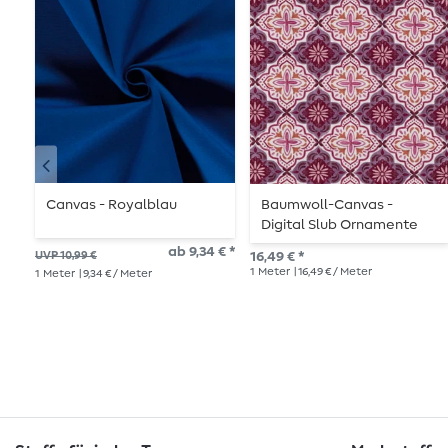
Canvas - Royalblau
Baumwoll-Canvas -
Digital Slub Ornamente
Blüten Weiß Lila
ab 9,34 € *
UVP 10,99 €
16,49 € *
1
Meter
| 16,49 € / Meter
1
Meter
| 9,34 € / Meter