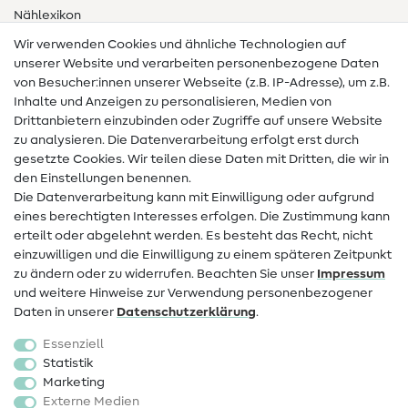
Nählexikon
Wir verwenden Cookies und ähnliche Technologien auf
Nähanleitungen
unserer Website und verarbeiten personenbezogene Daten
von Besucher:innen unserer Webseite (z.B. IP-Adresse), um z.B.
Hilfe & Kontakt
Inhalte und Anzeigen zu personalisieren, Medien von
Drittanbietern einzubinden oder Zugriffe auf unsere Website
Kontakt
zu analysieren. Die Datenverarbeitung erfolgt erst durch
Infos zum Betreiberwechsel
gesetzte Cookies. Wir teilen diese Daten mit Dritten, die wir in
den Einstellungen benennen.
FAQ
Die Datenverarbeitung kann mit Einwilligung oder aufgrund
eines berechtigten Interesses erfolgen. Die Zustimmung kann
Widerrufsrecht
erteilt oder abgelehnt werden. Es besteht das Recht, nicht
Beliebt
einzuwilligen und die Einwilligung zu einem späteren Zeitpunkt
zu ändern oder zu widerrufen. Beachten Sie unser
Impressum
und weitere Hinweise zur Verwendung personenbezogener
Stoffe
Daten in unserer
Daten­schutz­erklärung
.
Nähzubehör
Essenziell
Sale
Statistik
Marketing
Schnittmuster
Externe Medien