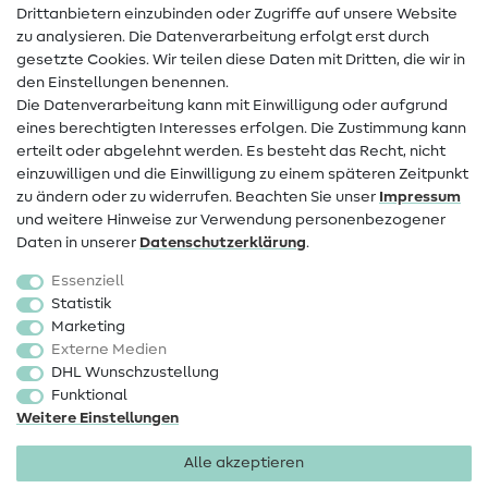
Drittanbietern einzubinden oder Zugriffe auf unsere Website
Kontakt
zu analysieren. Die Datenverarbeitung erfolgt erst durch
Infos zum Betreiberwechsel
gesetzte Cookies. Wir teilen diese Daten mit Dritten, die wir in
den Einstellungen benennen.
FAQ
Die Datenverarbeitung kann mit Einwilligung oder aufgrund
eines berechtigten Interesses erfolgen. Die Zustimmung kann
Widerrufsrecht
erteilt oder abgelehnt werden. Es besteht das Recht, nicht
Beliebt
einzuwilligen und die Einwilligung zu einem späteren Zeitpunkt
zu ändern oder zu widerrufen. Beachten Sie unser
Impressum
und weitere Hinweise zur Verwendung personenbezogener
Stoffe
Daten in unserer
Daten­schutz­erklärung
.
Nähzubehör
Essenziell
Sale
Statistik
Marketing
Schnittmuster
Externe Medien
DHL Wunschzustellung
Funktional
Weitere Einstellungen
Alle akzeptieren
Impressum
Datenschutz
AGB