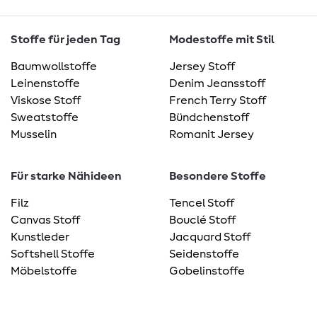
Stoffe für jeden Tag
Modestoffe mit Stil
Baumwollstoffe
Jersey Stoff
Leinenstoffe
Denim Jeansstoff
Viskose Stoff
French Terry Stoff
Sweatstoffe
Bündchenstoff
Musselin
Romanit Jersey
Für starke Nähideen
Besondere Stoffe
Filz
Tencel Stoff
Canvas Stoff
Bouclé Stoff
Kunstleder
Jacquard Stoff
Softshell Stoffe
Seidenstoffe
Möbelstoffe
Gobelinstoffe