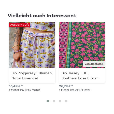
Vielleicht auch Interessant
Ausverkauft
von Albstoffe
Bio Rippjersey - Blumen
Bio Jersey - HHL
B
Natur Lavendel
Southern Ease Bloom
H
Drift Grün
W
16,49 € *
26,79 € *
29,
1
Meter
| 16,49 € / Meter
1
Meter
| 26,79 € / Meter
1
Me