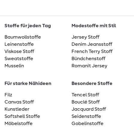
Stoffe für jeden Tag
Modestoffe mit Stil
Baumwollstoffe
Jersey Stoff
Leinenstoffe
Denim Jeansstoff
Viskose Stoff
French Terry Stoff
Sweatstoffe
Bündchenstoff
Musselin
Romanit Jersey
Für starke Nähideen
Besondere Stoffe
Filz
Tencel Stoff
Canvas Stoff
Bouclé Stoff
Kunstleder
Jacquard Stoff
Softshell Stoffe
Seidenstoffe
Möbelstoffe
Gobelinstoffe