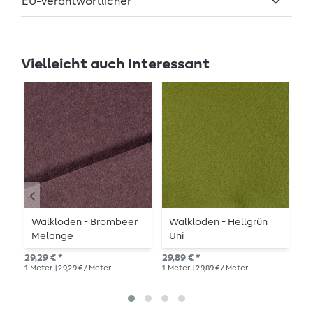
EU-Verantwortlicher
Vielleicht auch Interessant
Walkloden - Brombeer
Walkloden - Hellgrün
W
Melange
Uni
27,
29,29 € *
29,89 € *
1
Me
1
Meter
| 29,29 € / Meter
1
Meter
| 29,89 € / Meter