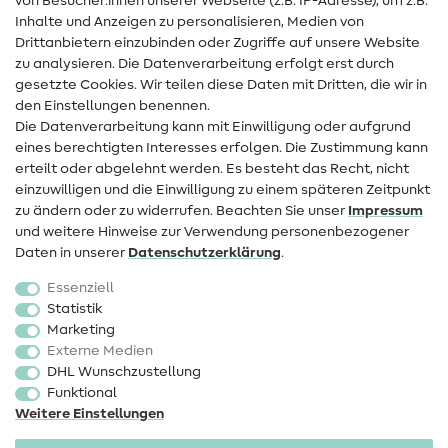
von Besucher:innen unserer Webseite (z.B. IP-Adresse), um z.B.
Hilfe & Kontakt
Inhalte und Anzeigen zu personalisieren, Medien von
Drittanbietern einzubinden oder Zugriffe auf unsere Website
Kontakt
zu analysieren. Die Datenverarbeitung erfolgt erst durch
Infos zum Betreiberwechsel
gesetzte Cookies. Wir teilen diese Daten mit Dritten, die wir in
den Einstellungen benennen.
FAQ
Die Datenverarbeitung kann mit Einwilligung oder aufgrund
eines berechtigten Interesses erfolgen. Die Zustimmung kann
Widerrufsrecht
erteilt oder abgelehnt werden. Es besteht das Recht, nicht
Beliebt
einzuwilligen und die Einwilligung zu einem späteren Zeitpunkt
zu ändern oder zu widerrufen. Beachten Sie unser
Impressum
und weitere Hinweise zur Verwendung personenbezogener
Stoffe
Daten in unserer
Daten­schutz­erklärung
.
Nähzubehör
Essenziell
Sale
Statistik
Marketing
Schnittmuster
Externe Medien
DHL Wunschzustellung
Funktional
Weitere Einstellungen