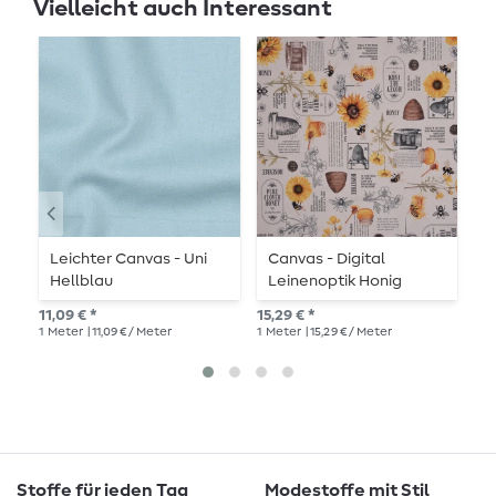
Vielleicht auch Interessant
Leichter Canvas - Uni
Canvas - Digital
B
Hellblau
Leinenoptik Honig
S
Beige
B
11,09 € *
15,29 € *
33,
1
Meter
| 11,09 € / Meter
1
Meter
| 15,29 € / Meter
1
Me
Stoffe für jeden Tag
Modestoffe mit Stil