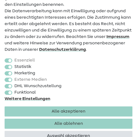
den Einstellungen benennen.
FAQ
Die Datenverarbeitung kann mit Einwilligung oder aufgrund
eines berechtigten Interesses erfolgen. Die Zustimmung kann
Widerrufsrecht
erteilt oder abgelehnt werden. Es besteht das Recht, nicht
Beliebt
einzuwilligen und die Einwilligung zu einem späteren Zeitpunkt
zu ändern oder zu widerrufen. Beachten Sie unser
Impressum
und weitere Hinweise zur Verwendung personenbezogener
Stoffe
Daten in unserer
Daten­schutz­erklärung
.
Nähzubehör
Essenziell
Sale
Statistik
Marketing
Schnittmuster
Externe Medien
DHL Wunschzustellung
Funktional
Weitere Einstellungen
Alle akzeptieren
Impressum
Datenschutz
AGB
Widerrufsbelehrung
Alle ablehnen
Auswahl akzeptieren