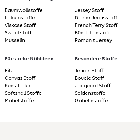
Baumwollstoffe
Jersey Stoff
Leinenstoffe
Denim Jeansstoff
Viskose Stoff
French Terry Stoff
Sweatstoffe
Bündchenstoff
Musselin
Romanit Jersey
Für starke Nähideen
Besondere Stoffe
Filz
Tencel Stoff
Canvas Stoff
Bouclé Stoff
Kunstleder
Jacquard Stoff
Softshell Stoffe
Seidenstoffe
Möbelstoffe
Gobelinstoffe