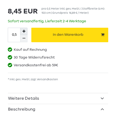
pro
0,5
Meter
inkl. ges. MwSt.
( Stoffbreite (cm):
8,45 EUR
150 cm | Grundpreis
16,89 € / Meter
)
Sofort versandfertig, Lieferzeit 2-4 Werktage
In den Warenkorb
Kauf auf Rechnung
30 Tage Widerrufsrecht
Versandkostenfrei ab 59€
* inkl. ges. MwSt. zzgl.
Versandkosten
Weitere Details
Beschreibung