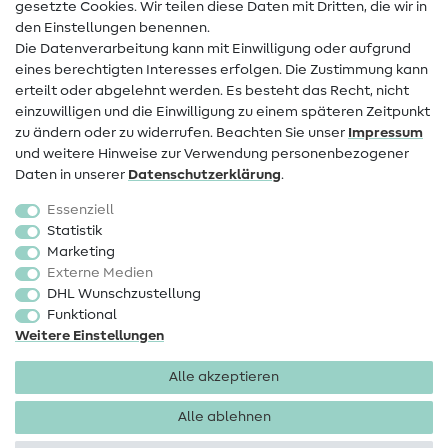
Infos zum Betreiberwechsel
gesetzte Cookies. Wir teilen diese Daten mit Dritten, die wir in
den Einstellungen benennen.
FAQ
Die Datenverarbeitung kann mit Einwilligung oder aufgrund
eines berechtigten Interesses erfolgen. Die Zustimmung kann
Widerrufsrecht
erteilt oder abgelehnt werden. Es besteht das Recht, nicht
Beliebt
einzuwilligen und die Einwilligung zu einem späteren Zeitpunkt
zu ändern oder zu widerrufen. Beachten Sie unser
Impressum
und weitere Hinweise zur Verwendung personenbezogener
Stoffe
Daten in unserer
Daten­schutz­erklärung
.
Nähzubehör
Essenziell
Sale
Statistik
Marketing
Schnittmuster
Externe Medien
DHL Wunschzustellung
Funktional
Weitere Einstellungen
Alle akzeptieren
Impressum
Datenschutz
AGB
Widerrufsbelehrung
Alle ablehnen