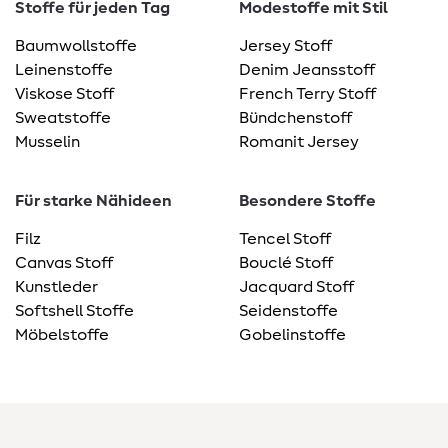
Stoffe für jeden Tag
Modestoffe mit Stil
Baumwollstoffe
Jersey Stoff
Leinenstoffe
Denim Jeansstoff
Viskose Stoff
French Terry Stoff
Sweatstoffe
Bündchenstoff
Musselin
Romanit Jersey
Für starke Nähideen
Besondere Stoffe
Filz
Tencel Stoff
Canvas Stoff
Bouclé Stoff
Kunstleder
Jacquard Stoff
Softshell Stoffe
Seidenstoffe
Möbelstoffe
Gobelinstoffe