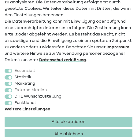
zu analysieren. Die Datenverarbeitung erfolgt erst durch
Infos zum Betreiberwechsel
gesetzte Cookies. Wir teilen diese Daten mit Dritten, die wir in
den Einstellungen benennen.
FAQ
Die Datenverarbeitung kann mit Einwilligung oder aufgrund
eines berechtigten Interesses erfolgen. Die Zustimmung kann
Widerrufsrecht
erteilt oder abgelehnt werden. Es besteht das Recht, nicht
Beliebt
einzuwilligen und die Einwilligung zu einem späteren Zeitpunkt
zu ändern oder zu widerrufen. Beachten Sie unser
Impressum
und weitere Hinweise zur Verwendung personenbezogener
Stoffe
Daten in unserer
Daten­schutz­erklärung
.
Nähzubehör
Essenziell
Sale
Statistik
Marketing
Schnittmuster
Externe Medien
DHL Wunschzustellung
Funktional
Weitere Einstellungen
Alle akzeptieren
Impressum
Datenschutz
AGB
Widerrufsbelehrung
Alle ablehnen