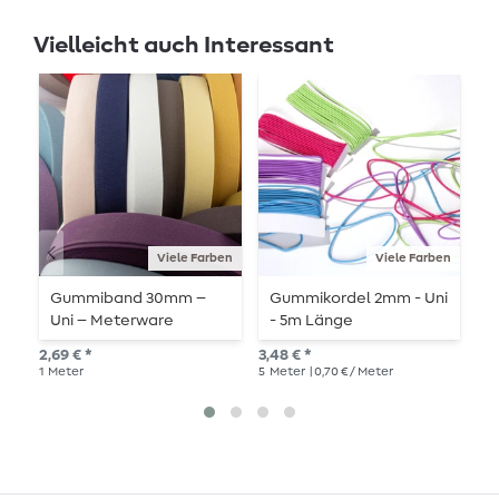
Vielleicht auch Interessant
Viele Farben
Viele Farben
Gummiband 30mm –
Gummikordel 2mm - Uni
G
Uni – Meterware
- 5m Länge
g
2,69 € *
3,48 € *
2,9
1
Meter
5
Meter
| 0,70 € / Meter
1
Me