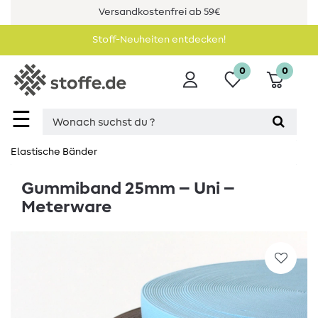
Versandkostenfrei ab 59€
Stoff-Neuheiten entdecken!
0
0
☰
Elastische Bänder
Gummiband 25mm – Uni –
Meterware