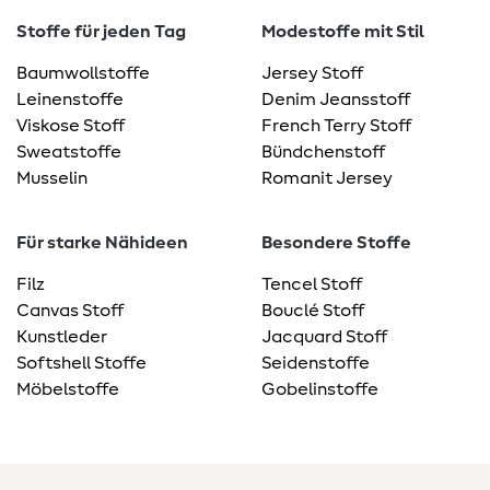
Stoffe für jeden Tag
Modestoffe mit Stil
Baumwollstoffe
Jersey Stoff
Leinenstoffe
Denim Jeansstoff
Viskose Stoff
French Terry Stoff
Sweatstoffe
Bündchenstoff
Musselin
Romanit Jersey
Für starke Nähideen
Besondere Stoffe
Filz
Tencel Stoff
Canvas Stoff
Bouclé Stoff
Kunstleder
Jacquard Stoff
Softshell Stoffe
Seidenstoffe
Möbelstoffe
Gobelinstoffe