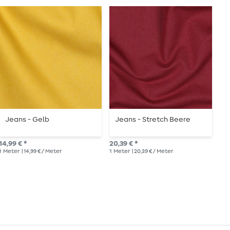
Jeans - Gelb
Jeans - Stretch Beere
B
D
14,99 € *
20,39 € *
14,
1
Meter
| 14,99 € / Meter
1
Meter
| 20,39 € / Meter
1
Me