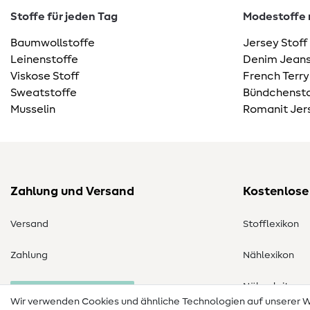
Stoffe für jeden Tag
Modestoffe m
Baumwollstoffe
Jersey Stoff
Leinenstoffe
Denim Jeans
Viskose Stoff
French Terry
Sweatstoffe
Bündchensto
Musselin
Romanit Jer
Zahlung und Versand
Kostenlose
Versand
Stofflexikon
Zahlung
Nählexikon
Nähanleitung
Bestellung widerrufen
Wir verwenden Cookies und ähnliche Technologien auf unserer