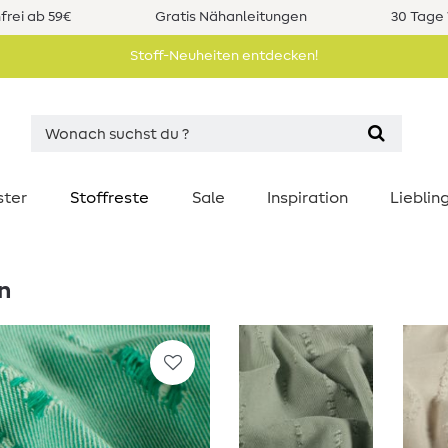
rei ab 59€
Gratis Nähanleitungen
30 Tage 
Stoff-Neuheiten entdecken!
ster
Stoffreste
Sale
Inspiration
Liebli
n