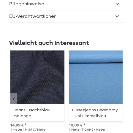
Pflegehinweise
EU-Verantwortlicher
Vielleicht auch Interessant
Jeans - Nachtblau
Blusenjeans Chambray
J
Melange
- Uni Himmelblau
20,
14,99 € *
10,09 € *
1
Me
1
Meter
| 14,99 € / Meter
1
Meter
| 10,09 € / Meter