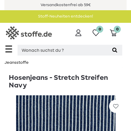
Versandkostenfrei ab 59€
Stoff-Neuheiten entdecken!
0
0
☰
Jeansstoffe
Hosenjeans - Stretch Streifen
Navy