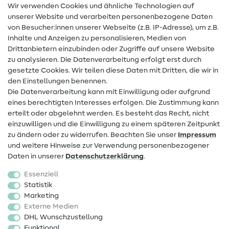
Wir verwenden Cookies und ähnliche Technologien auf
Nähanleitungen
unserer Website und verarbeiten personenbezogene Daten
von Besucher:innen unserer Webseite (z.B. IP-Adresse), um z.B.
Hilfe & Kontakt
Inhalte und Anzeigen zu personalisieren, Medien von
Drittanbietern einzubinden oder Zugriffe auf unsere Website
Kontakt
zu analysieren. Die Datenverarbeitung erfolgt erst durch
Infos zum Betreiberwechsel
gesetzte Cookies. Wir teilen diese Daten mit Dritten, die wir in
den Einstellungen benennen.
FAQ
Die Datenverarbeitung kann mit Einwilligung oder aufgrund
eines berechtigten Interesses erfolgen. Die Zustimmung kann
Widerrufsrecht
erteilt oder abgelehnt werden. Es besteht das Recht, nicht
Beliebt
einzuwilligen und die Einwilligung zu einem späteren Zeitpunkt
zu ändern oder zu widerrufen. Beachten Sie unser
Impressum
und weitere Hinweise zur Verwendung personenbezogener
Stoffe
Daten in unserer
Daten­schutz­erklärung
.
Nähzubehör
Essenziell
Sale
Statistik
Marketing
Schnittmuster
Externe Medien
DHL Wunschzustellung
Funktional