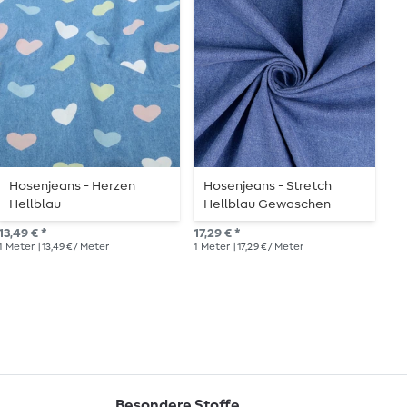
Hosenjeans - Herzen
Hosenjeans - Stretch
J
Hellblau
Hellblau Gewaschen
13,49 € *
17,29 € *
UVP
1
Meter
| 13,49 € / Meter
1
Meter
| 17,29 € / Meter
1
Me
Besondere Stoffe