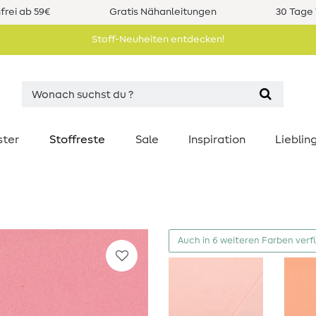
rei ab 59€
Gratis Nähanleitungen
30 Tage 
Stoff-Neuheiten entdecken!
ster
Stoffreste
Sale
Inspiration
Liebli
a
Auch in 6 weiteren Farben ver