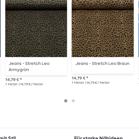
Jeans - Stretch Leo
Jeans - Stretch Leo Braun
Armygrün
14,79 € *
14,79 € *
1
Meter
| 14,79 € / Meter
1
Meter
| 14,79 € / Meter
it Stil
Für starke Nähideen