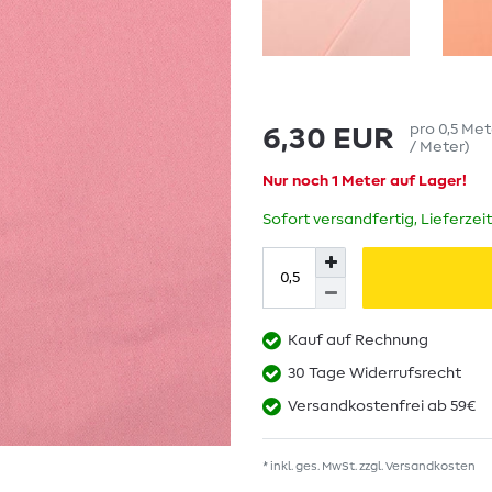
pro
0,5
Met
6,30 EUR
/ Meter
)
Nur noch 1 Meter auf Lager!
Sofort versandfertig, Lieferzei
Kauf auf Rechnung
30 Tage Widerrufsrecht
Versandkostenfrei ab 59€
* inkl. ges. MwSt. zzgl.
Versandkosten