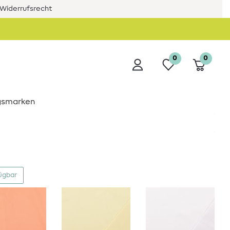
Widerrufsrecht
0
0
ngsmarken
fügbar