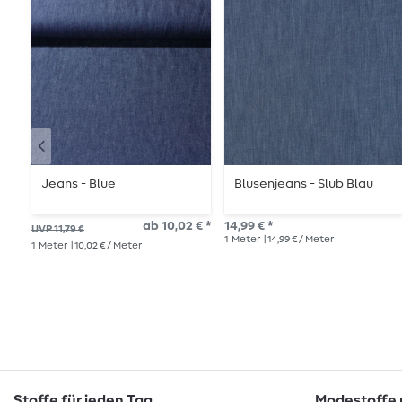
Jeans - Blue
Blusenjeans - Slub Blau
ab 10,02 € *
14,99 € *
UVP 11,79 €
1
Meter
| 14,99 € / Meter
1
Meter
| 10,02 € / Meter
Stoffe für jeden Tag
Modestoffe m